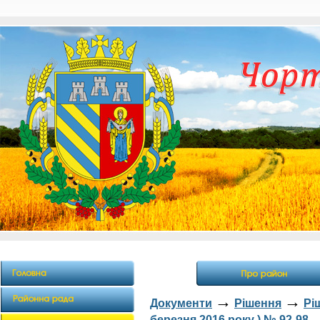
→
→
Документи
Рішення
Рі
березня 2016 року ) № 92-98