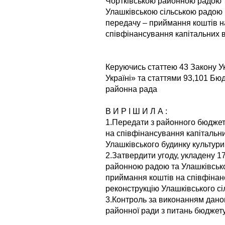
Чортківською районною радою 
Улашківською сільською радою
передачу – приймання коштів н
співфінансування капітальних 
Керуючись статтею 43 Закону У
Україні» та статтями 93,101 Бю
районна рада
В И Р І Ш И Л А :
1.Передати з районного бюджету 
на співфінансування капітальни
Улашківського будинку культури
2.Затвердити угоду, укладену 1
районною радою та Улашківськ
приймання коштів на співфінан
реконструкцію Улашківського сі
3.Контроль за виконанням даног
районної ради з питань бюджету