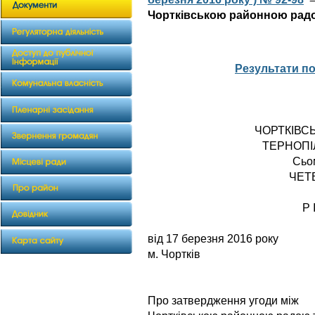
Чортківською районною радо
Результати п
ЧОРТКІВС
ТЕРНОПІ
Сьо
ЧЕТ
Р 
від 17 березня
м. Чортків
Про затвердження угоди між