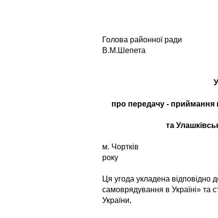
Голова рай
В.М.Шепета
про передачу - приймання
та Улашківс
м. Чортків 
року
Ця угода укладена відповідно д
самоврядування в Україні» та с
України,