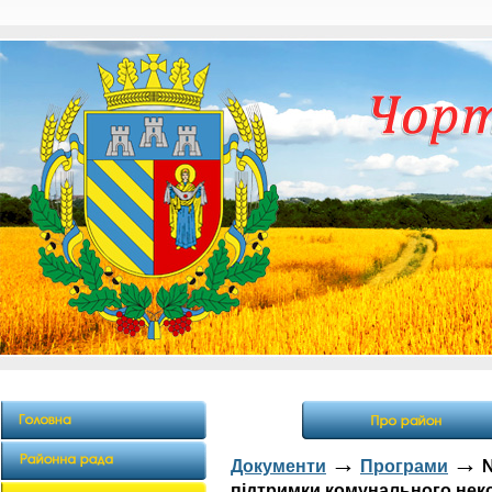
→
→
Документи
Програми
№
підтримки комунального нек