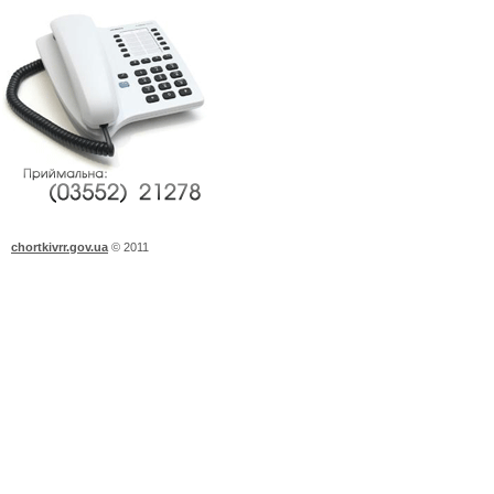
chortkivrr.gov.ua
©
2011