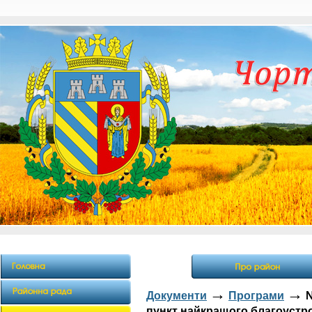
→
→
Документи
Програми
№
пункт найкращого благоустр