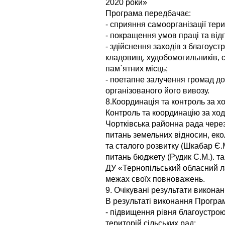
2020 роки»
Програма передбачає:
- сприяння самоорганізації тер
- покращення умов праці та відп
- здійснення заходів з благоус
кладовищ, худобомогильників, ст
пам`ятних місць;
- поетапне залучення громад до
організованого його вивозу.
8.Координація та контроль за 
Контроль та координацію за хо
Чортківська районна рада через
питань земельних відносин, еко
та сталого розвитку (Шкабар Є.М
питань бюджету (Рудик С.М.). т
ДУ «Тернопільський обласний 
межах своїх повноважень.
9. Очікувані результати викона
В результаті виконання Програм
- підвищення рівня благоустро
територій сільських рад;