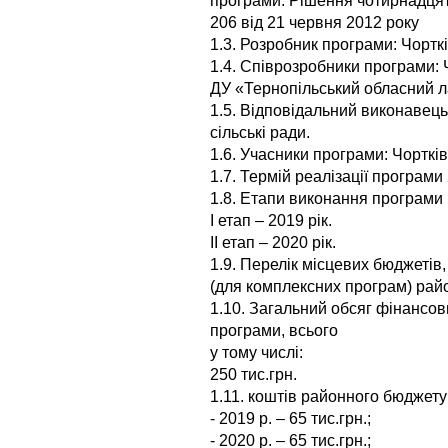
програми: Рішення чотирнадцято
206 від 21 червня 2012 року
1.3. Розробник програми: Чортк
1.4. Співрозробники програми: 
ДУ «Тернопільський обласний 
1.5. Відповідальний виконавець
сільські ради.
1.6. Учасники програми: Чортків
1.7. Термій реалізації програми
1.8. Етапи виконання програми
І етап – 2019 рік.
ІІ етап – 2020 рік.
1.9. Перелік місцевих бюджетів,
(для комплексних програм) райо
1.10. Загальний обсяг фінансови
програми, всього
у тому числі:
250 тис.грн.
1.11. коштів районного бюджету 1
- 2019 р. – 65 тис.грн.;
- 2020 р. – 65 тис.грн.;