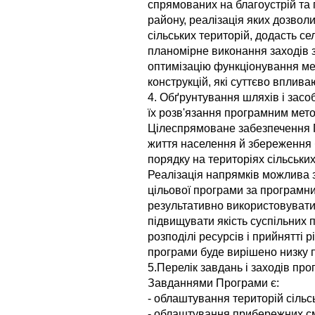
спрямованих на благоустрій та 
району, реалізація яких дозвол
сільських територій, додасть с
планомірне виконання заходів 
оптимізацію функціонування мер
конструкцій, які суттєво вплив
4. Обґрунтування шляхів і засо
їх розв'язання програмним мет
Цілеспрямоване забезпечення 
життя населення й збереження 
порядку на територіях сільських
Реалізація напрямків можлива 
цільової програми за програмн
результативно використовувати
підвищувати якість суспільних 
розподілі ресурсів і прийнятті
програми буде вирішено низку 
5.Перелік завдань і заходів про
Завданнями Програми є:
- облаштування територій сільс
- облаштування прибережних с