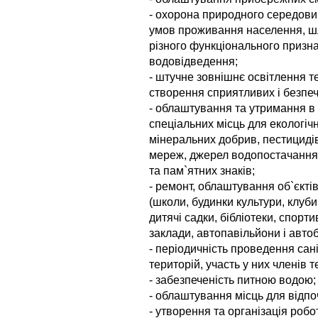
- охорона природного середовищ
умов проживання населення, ш
різного функціонального призн
водовідведення;
- штучне зовнішнє освітлення те
створення сприятливих і безпе
- облаштування та утримання в
спеціальних місць для екологіч
мінеральних добрив, пестицидів
мереж, джерел водопостачання,
та пам`ятних знаків;
- ремонт, облаштування об`єкті
(школи, будинки культури, клуби,
дитячі садки, бібліотеки, спорт
заклади, автопавільйони і автобус
- періодичність проведення сан
територій, участь у них членів 
- забезпеченість питною водою;
- облаштування місць для відпо
- утворення та організація робо