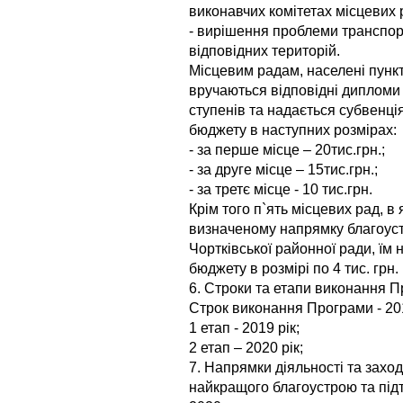
виконавчих комітетах місцевих 
- вирішення проблеми транспо
відповідних територій.
Місцевим радам, населені пункти
вручаються відповідні дипломи Чо
ступенів та надається субвенці
бюджету в наступних розмірах:
- за перше місце – 20тис.грн.;
- за друге місце – 15тис.грн.;
- за третє місце - 10 тис.грн.
Крім того п`ять місцевих рад, в
визначеному напрямку благоус
Чортківської районної ради, їм
бюджету в розмірі по 4 тис. грн.
6. Строки та етапи виконання 
Строк виконання Програми - 201
1 етап - 2019 рік;
2 етап – 2020 рік;
7. Напрямки діяльності та зах
найкращого благоустрою та під