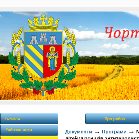
→
→
Документи
Програми
№
дітей учасників антитерорист