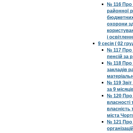
№ 116 Про 
районної р
бюджетних 
охорони з
користува
і освітлен
9 сесія ( 02 г
№ 117 Про
пенсій за 
№ 118 Про
закладів р
матеріальн
№ 119 Зві
за 9 місяці
№ 120 Про 
власності 
власність 
міста Чорт
№ 121 Про
організаці