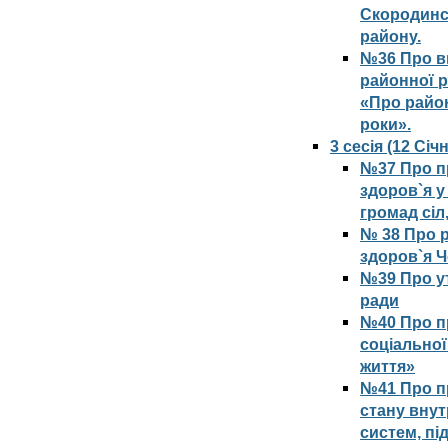
Скородинсь
району.
№36 Про в
районної р
«Про райо
роки».
3 сесія (12 Сі
№37 Про п
здоров`я у
громад сіл
№ 38 Про р
здоров`я Ч
№39 Про у
ради
№40 Про п
соціальної 
життя»
№41 Про п
стану вну
систем, пі