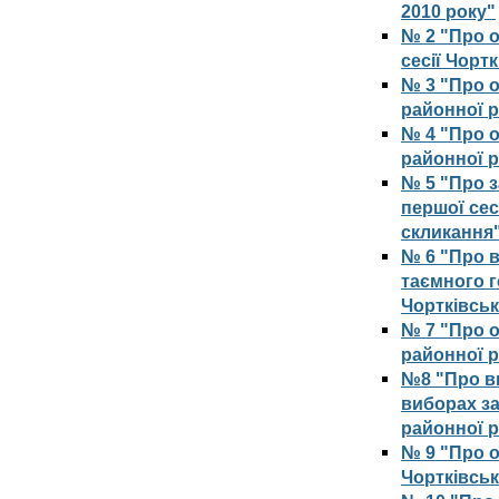
2010 року"
№ 2 "Про о
сесії Чорт
№ 3 "Про о
районної р
№ 4 "Про о
районної 
№ 5 "Про 
першої сес
скликання
№ 6 "Про 
таємного 
Чортківськ
№ 7 "Про о
районної 
№8 "Про в
виборах за
районної 
№ 9 "Про 
Чортківськ