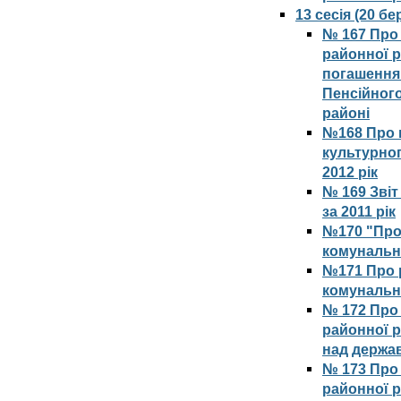
13 сесія (20 б
№ 167 Про 
районної р
погашення
Пенсійного
районі
№168 Про п
культурног
2012 рік
№ 169 Зві
за 2011 рік
№170 "Про
комунальн
№171 Про 
комунальн
№ 172 Про 
районної 
над держа
№ 173 Про 
районної р