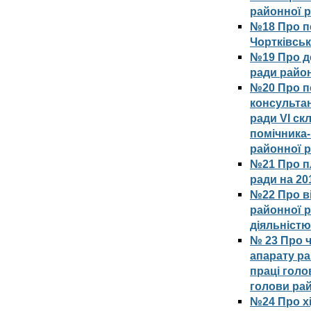
районної 
№18 Про п
Чортківськ
№19 Про д
ради район
№20 Про п
консультан
ради VІ ск
помічника-
районної р
№21 Про п
ради на 201
№22 Про в
районної р
діяльністю
№ 23 Про ч
апарату ра
праці голо
голови ра
№24 Про хі