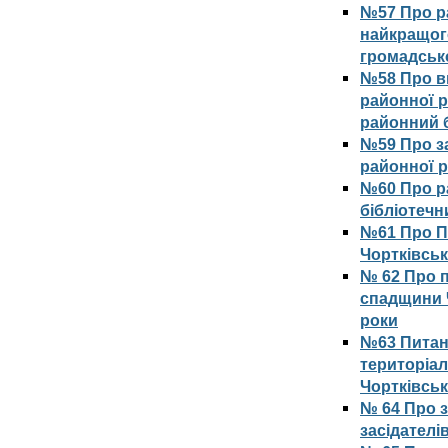
№57 Про р
найкращог
громадсько
№58 Про вн
районної р
районний б
№59 Про з
районної 
№60 Про р
бібліотечн
№61 Про П
Чортківськ
№ 62 Про 
спадщини Ч
роки
№63 Питанн
територіал
Чортківсь
№ 64 Про 
засідателі