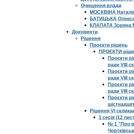
Очищення влади
МОСКВІНА Наталія
БАТИЦЬКА Олекса
КЛАПАТА Зоряна 
Документи
Рішення
Проєкти рішень
ПРОЄКТИ рішен
Проєкти рі
ради VIII 
Проєкти рі
ради VIII 
Проєкти рі
ради VIII 
Проєкти рі
шістнадцят
Рішення VI склика
1 сесія (12 ли
№ 1 "Про 
Чортківськ