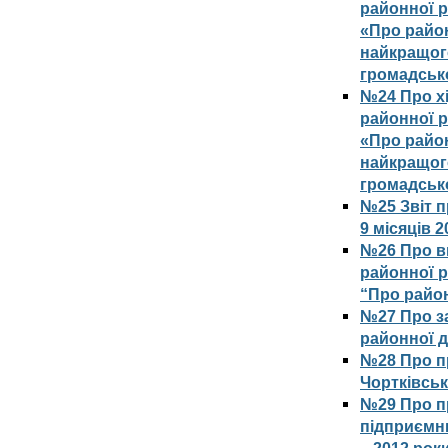
районної р
«Про райо
найкращог
громадсько
№24 Про хі
районної р
«Про райо
найкращог
громадсько
№25 Звіт 
9 місяців 2
№26 Про вн
районної р
“Про район
№27 Про з
районної д
№28 Про п
Чортківськ
№29 Про п
підприємни