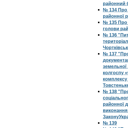
районний б
№ 134 Про
районної 
№ 135 Про
голови рай
№ 136 "Пит
територіал
Чортківсь
№ 137 "Про
документац
земельної 
колгоспу 
комплексу 
Товстеньке
№ 138 "Пр
соціальног
районної д
виконання 
ЗаконуУкра
№ 139