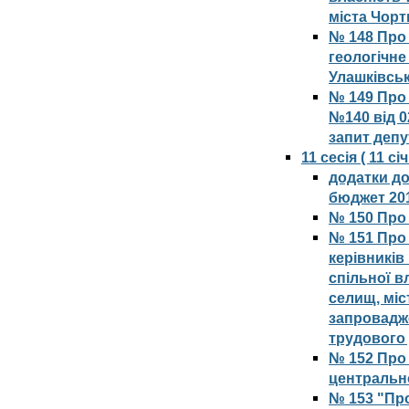
міста Чорт
№ 148 Про
геологічне
Улашківськ
№ 149 Про 
№140 від 0
запит депу
11 сесія ( 11 с
додатки д
бюджет 20
№ 150 Про 
№ 151 Про 
керівників
спільної в
селищ, міс
запровадж
трудового
№ 152 Про 
центрально
№ 153 "Пр