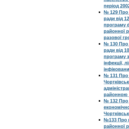
період 200
№ 129 Про 
ради від 1
програму 
районної р
разової гр
№ 130 Про 
ради від 1
програму з
інфекції, л
інфіковани
№ 131 Про
Чортківсь
адміністр
районною 
№ 132 Про
економічно
Чортківськ
№133 Про в
районної р