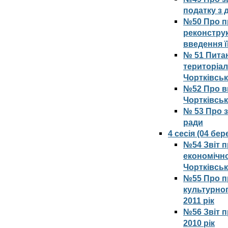
податку з 
№50 Про п
реконструк
введення ї
№ 51 Питан
територіал
Чортківсь
№52 Про вн
Чортківськ
№ 53 Про з
ради
4 сесія (04 бе
№54 Звіт п
економічно
Чортківськ
№55 Про пр
культурног
2011 рік
№56 Звіт 
2010 рік