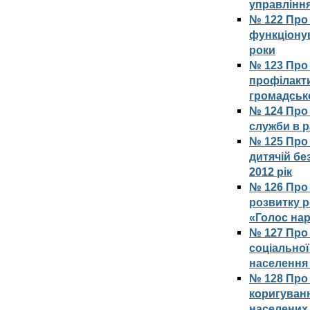
управлінн
№ 122 Про 
функціонув
роки
№ 123 Про
профілакти
громадсько
№ 124 Про
служби в р
№ 125 Про
дитячій бе
2012 рік
№ 126 Про 
розвитку р
«Голос нар
№ 127 Про
соціально
населення 
№ 128 Про
коригуванн
населених 