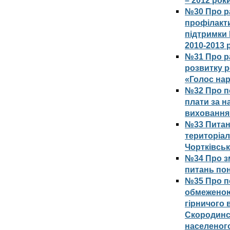
– 2012 рок
№30 Про р
профілакти
підтримки 
2010-2013 
№31 Про р
розвитку р
«Голос нар
№32 Про п
плати за н
виховання 
№33 Питанн
територіал
Чортківсь
№34 Про зм
питань по
№35 Про п
обмеженою 
гірничого 
Скородинс
населеного