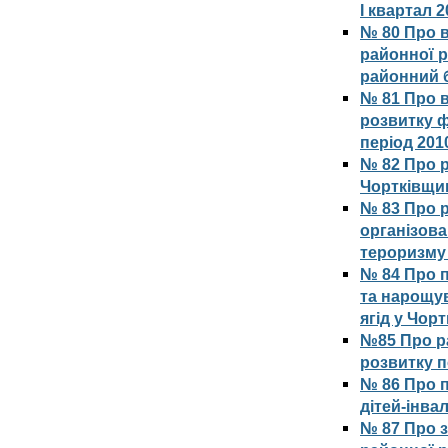
І квартал 2
№ 80 Про в
районної р
районний б
№ 81 Про 
розвитку ф
період 201
№ 82 Про 
Чортківщин
№ 83 Про 
організова
тероризму 
№ 84 Про 
та нарощув
ягід у Чор
№85 Про р
розвитку п
№ 86 Про п
дітей-інва
№ 87 Про 