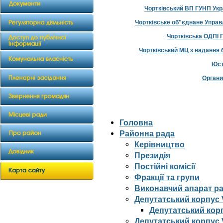
Чортківський ВП ГУНП Укр
Чортківське об"єднане Управ
Чортківська ОДПІ 
Чортківський МЦ з надання 
Юст
Органи
Головна
Районна рада
Керівництво
Президія
Постійні комісії
Фракції та групи
Виконавчий апарат р
Депутатський корпус 
Депутатський корп
Депутатський корпус V