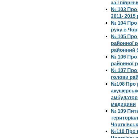
за І півріч
№ 103 Про
2011- 2015
№ 104 Про
руху в Чор
№ 105 Про 
районної р
районний б
№ 106 Про
районної 
№ 107 Про
голови рай
№108 Про 
акушерсько
амбулаторі
медицини
№ 109 Пита
територіал
Чортківсь
№110 Про 