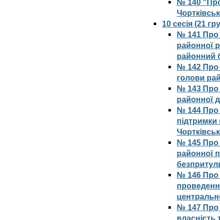
№ 140 "Про
Чортківськ
10 сесія (21 г
№ 141 Про 
районної р
районний б
№ 142 Про
голови ра
№ 143 Про
районної д
№ 144 Про
підтримки
Чортківськ
№ 145 Про 
районної п
безпритуль
№ 146 Про 
проведення
центрально
№ 147 Про 
власність 