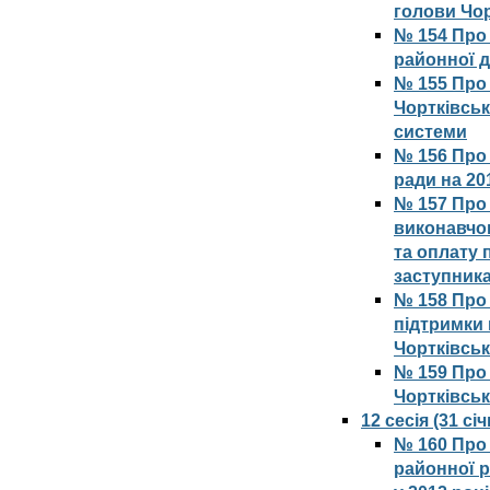
голови Чор
№ 154 Про
районної д
№ 155 Про
Чортківськ
системи
№ 156 Про 
ради на 201
№ 157 Про 
виконавчог
та оплату 
заступника
№ 158 Про
підтримки
Чортківськ
№ 159 Про
Чортківськ
12 сесія (31 с
№ 160 Про 
районної 