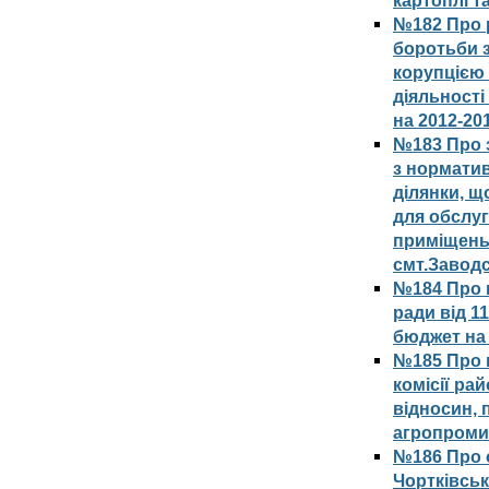
картоплі т
№182 Про 
боротьби з
корупцією 
діяльності
на 2012-20
№183 Про з
з норматив
ділянки, щ
для обслу
приміщень
смт.Заводс
№184 Про 
ради від 1
бюджет на 
№185 Про в
комісії ра
відносин, 
агропроми
№186 Про 
Чортківськ