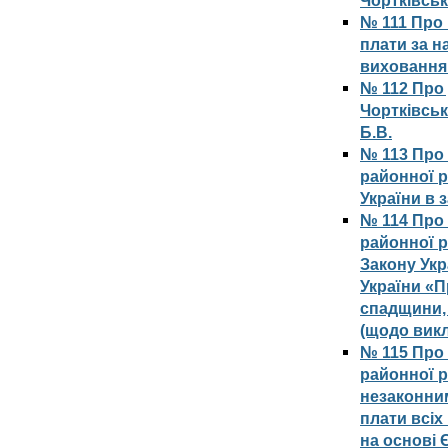
Чортківськ
№ 111 Про 
плати за н
виховання 
№ 112 Про 
Чортківсь
Б.В.
№ 113 Про 
районної р
України в 
№ 114 Про 
районної 
Закону Укр
України «П
спадщини, 
(щодо викл
№ 115 Про 
районної р
незаконни
плати всіх
на основі 