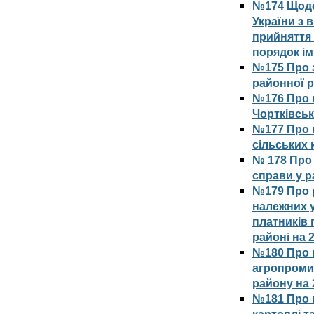
№174 Щодо
України з 
прийняття 
порядок ім
№175 Про 
районної 
№176 Про 
Чортківськ
№177 Про 
сільських 
№ 178 Про
справи у р
№179 Про 
належних 
платників 
районі на 
№180 Про 
агропроми
району на 
№181 Про 