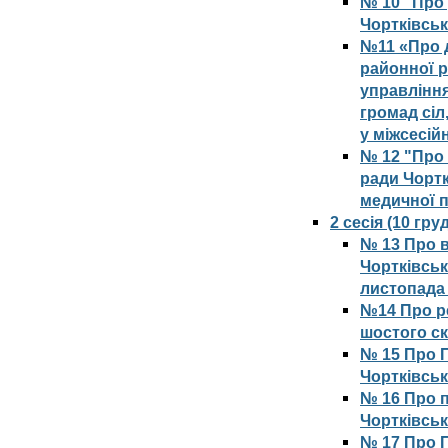
№ 10 "Про 
Чортківськ
№11 «Про д
районної 
управлінн
громад сіл
у міжсесій
№ 12 "Про 
ради Чортк
медичної 
2 сесія (10 гр
№ 13 Про 
Чортківськ
листопада 
№14 Про р
шостого с
№ 15 Про П
Чортківськ
№ 16 Про п
Чортківськ
№ 17 Про 