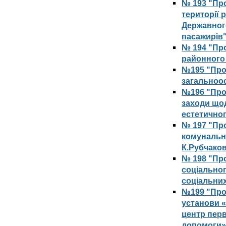
№ 193 "Пр
території 
Державног
пасажирів
№ 194 "Про
районного 
№195 "Про 
загальноос
№196 "Про
заходи що
естетичног
№ 197 "Пр
комунально
К.Рубчаков
№ 198 "Пр
соціально
соціальних
№199 "Про
установи 
центр перв
допомоги»