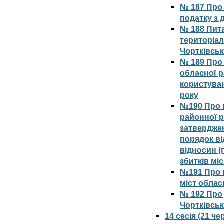
№ 187 Про 
податку з 
№ 188 Пита
територіал
Чортківсь
№ 189 Про
обласної 
користува
року
№190 Про 
районної р
затвердже
порядок в
відносин 
збитків мі
№191 Про в
міст облас
№ 192 Про
Чортківськ
14 сесія (21 ч