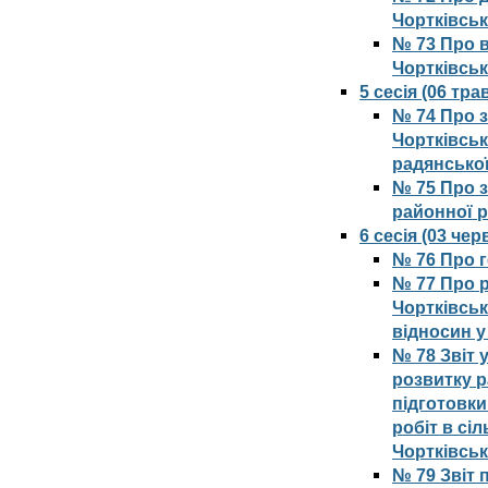
Чортківськ
№ 73 Про в
Чортківськ
5 сесія (06 тр
№ 74 Про з
Чортківськ
радянської
№ 75 Про з
районної 
6 сесія (03 че
№ 76 Про г
№ 77 Про 
Чортківськ
відносин у
№ 78 Звіт
розвитку р
підготовк
робіт в сі
Чортківсь
№ 79 Звіт 