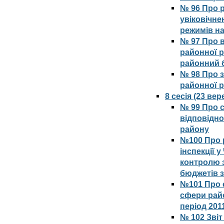
№ 96 Про 
увіковічне
режимів на
№ 97 Про в
районної р
районний б
№ 98 Про 
районної 
8 сесія (23 ве
№ 99 Про с
відповідно
району
№100 Про 
інспекції 
контролю з
бюджетів з
№101 Про с
сфери рай
період 201
№ 102 Зві