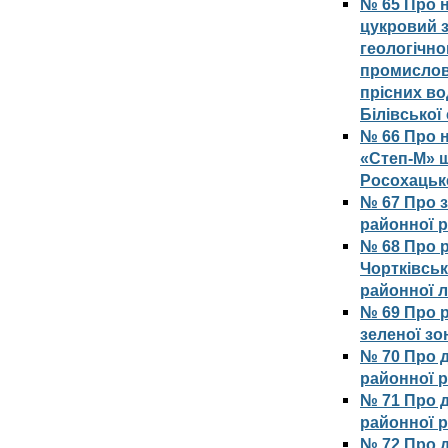
№ 65 Про 
цукровий з
геологічно
промислов
прісних во
Білівської
№ 66 Про 
«Степ-М» щ
Росохацьк
№ 67 Про з
районної 
№ 68 Про р
Чортківськ
районної л
№ 69 Про 
зеленої зо
№ 70 Про д
районної р
№ 71 Про д
районної р
№ 72 Про д