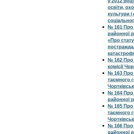
у 2012 роц
освіти, ох
культури і
соціальног
№ 161 Про 
районної 
«Про стату
постражда
катастроф
№ 162 Про 
комісії Чо
№ 163 Про
таємного 
Чортківськ
№ 164 Про 
районної 
№ 165 Про
таємного 
Чортківськ
№ 166 Про 
районної 