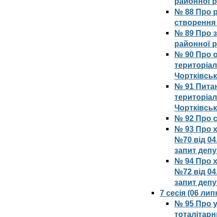
районної 
№ 88 Про р
створення
№ 89 Про з
районної 
№ 90 Про о
територіал
Чортківсь
№ 91 Питан
територіал
Чортківсь
№ 92 Про с
№ 93 Про х
№70 від 04
запит депу
№ 94 Про х
№72 від 04
запит депу
7 сесія (06 ли
№ 95 Про у
тоталітарн