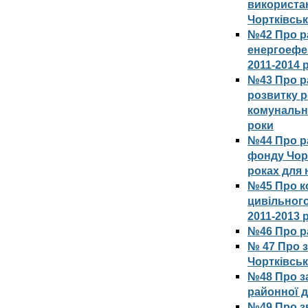
використан
Чортківськ
№42 Про р
енергоефе
2011-2014 
№43 Про р
розвитку р
комунально
роки
№44 Про р
фонду Чорт
роках для 
№45 Про к
цивільного
2011-2013 
№46 Про р
№ 47 Про 
Чортківськ
№48 Про з
районної д
№49 Про зв