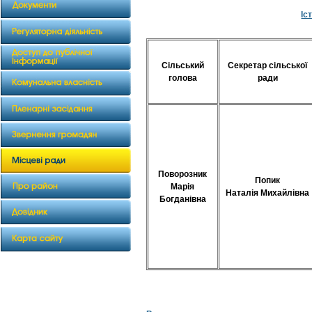
Іс
Сільський
Секретар сільської
голова
ради
Поворозник
Попик
Марія
Наталія Михайлівна
Богданівна