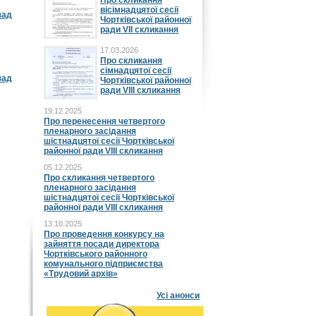
Про скликання
вісімнадцятої сесії
зад
Чортківської районної
ради VII скликання
17.03.2026
Про скликання
сімнадцятої сесії
зад
Чортківської районної
ради VIII скликання
19.12.2025
Про перенесення четвертого
пленарного засідання
шістнадцятої сесії Чортківської
районної ради VIII скликання
05.12.2025
Про скликання четвертого
пленарного засідання
шістнадцятої сесії Чортківської
районної ради VIII скликання
13.10.2025
Про проведення конкурсу на
зайняття посади директора
Чортківського районного
комунального підприємства
«Трудовий архів»
Усі анонси