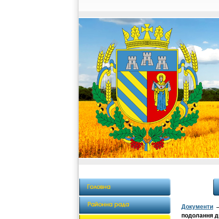
Документи
подолання ди