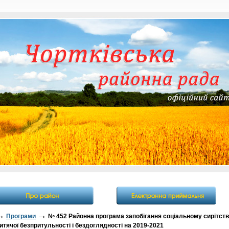
→
→
Програми
№ 452 Районна програма запобігання соціальному сирітств
тячої безпритульності і бездоглядності на 2019-2021