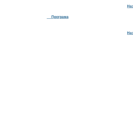
На
Програма
На