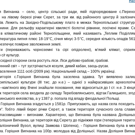
На
нанка – село, центр сільської ради, якій підпорядковане с.Перехо
на лівому березі річки Серет, за три км. від районного центру й залізнич
ків. Лежить на Західно-Подільському плато в межах Тернопільської структур
внини. Для рельєфу характерні хвилясті болотні рівнини, посічені ярами. С
 в кліматичному районі Тернопільщини, який називають „Теплим Поділлям
ература липня плюс 18-19°С, січня мінус 3-5°С, середня кількість опадів 56
абезпечує помірне зволоження землі.
ти (переважають чорноземні та сірі опідзолені), м’який клімат, сприя
с/г культур.
а східної сторони села ростуть ліси. Ліси дубово-грабові, грабові.
нний світ – тут зустрічається козуля, дикий кабан, заєць-русак.
аселення 1111 осіб (2009 рік). Національний склад – 100% українці.
иторія с.Горішня Вигнанка була заселена здавна. Тут виявлено зали
ипільської культури (ІІІ тис. до н.е.) – однієї з найкрасивіших археологіч
–кам’яного віку. Вчені знайшли поховання, яке відноситься до І ст. н.е. З кінця
ік територія села входила до складу Теребовлянського, відтак Галицького, зго
инського князівства, а у 1387 р. попала під владу феодальної Польщі.
Горішня Вигнанка згадується у 1581р. Припускають, що назва села походить 
и”. Тобто лівий берег річки Серет, а також територія сучасного села слави
пасовищами – вигонами. Характерно, що Вигнанка була названа Долішньо
олішня Вигнанка, це територія від Серету до підніжжя гори (теперішня терито
алізничний Вузол, вулиці Замкова і Шопена), - Горішня Вигнанка була в ме
ла. Горішня Вигнанка на 100р. молодша від Долішньої. Назва Долішня Вигна