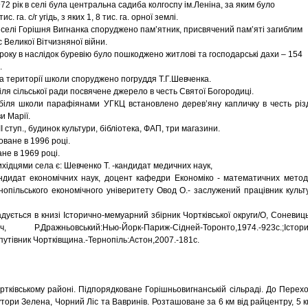
2 рік в селі була центральна садиба колгоспу ім.Леніна, за яким було
с. га. с/г угідь, з яких 1, 8 тис. га. орної землі.
в селі Горішня Вигнанка споруджено пам’ятник, присвячений пам’яті загиблим
с Великої Вітчизняної війни.
 року в наслідок буревію було пошкоджено житлові та господарські дахи – 154
.
на території школи споруджено погруддя Т.Г.Шевченка.
іля сільської ради посвячене джерело в честь Святої Богородиці.
біля школи парафіянами УГКЦ встановлено дерев’яну капличку в честь різ
и Марії.
ІІ ступ., будинок культури, бібліотека, ФАП, три магазини.
оване в 1996 році.
не в 1969 році.
хідцями села є: Шевченко Т. -кандидат медичних наук,
ндидат економічних наук, доцент кафедри Економіко - математичних методі
опільського економічного універитету Овод О.- заслужений працівник культ
дується в книзі Історично-мемуарний збірник Чортківської округи/О, Соневиць
ч, Р.Дражньовський:Нью-Йорк-Париж-Сідней-Торонто,1974.-923с.;Істори
путівник Чортківщина.-Тернопіль:Астон,2007.-181с.
івському районі. Підпорядковане Горішньовигнанській сільраді. До Перехо
тори Зелена, Чорний Ліс та Вавринів. Розташоване за 6 км від райцентру, 5 к