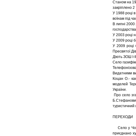
Станом на 197
закріплено 2 ти
У 1988 році 
воїнам під ча
В липні 2000
господарства
У 2003 році 
У 2009 році б
У 2009 році 
Пресвятої Дів
Діють ЗОШ І-І
Село газифік
Телефонізова
Видатними ви
Коцан О.- ка
моделей Терн
України.
Про село зга
Б.Стефанови
туристичний 
ПЕРЕХОДИ
Село у Чортк
приєднано ху