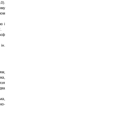
0).
ому
лом
ю і
.
ьєф
ін.
ям,
ка,
язя
два
ка,
ко-