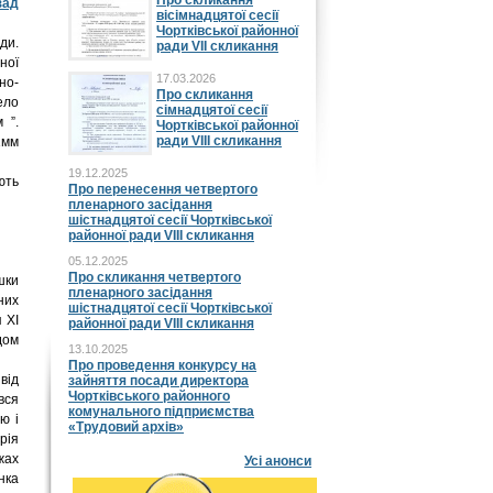
Про скликання
зад
вісімнадцятої сесії
Чортківської районної
ди.
ради VII скликання
ної
17.03.2026
но-
Про скликання
ело
сімнадцятої сесії
 ”.
Чортківської районної
ради VIII скликання
1мм
19.12.2025
ють
Про перенесення четвертого
пленарного засідання
шістнадцятої сесії Чортківської
районної ради VIII скликання
05.12.2025
Про скликання четвертого
шки
пленарного засідання
них
шістнадцятої сесії Чортківської
 ХІ
районної ради VIII скликання
дом
13.10.2025
Про проведення конкурсу на
від
зайняття посади директора
Чортківського районного
вся
комунального підприємства
ю і
«Трудовий архів»
рія
жах
Усі анонси
нка