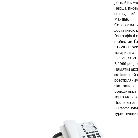
до найближчої
Перша писемн
шляху, який 
Майдан.
Село лежить 
достатньою кі
Географічні 
горбистий. Ґр
В 20-30 роки
товариства.
В ОУН та УПА
В 1996 році 
Пам'ятки архі
залізничний м
розстріляним
яка занесен
Володимира В
торгових зак
Про село зга
Б.Стефанови
туристичний 