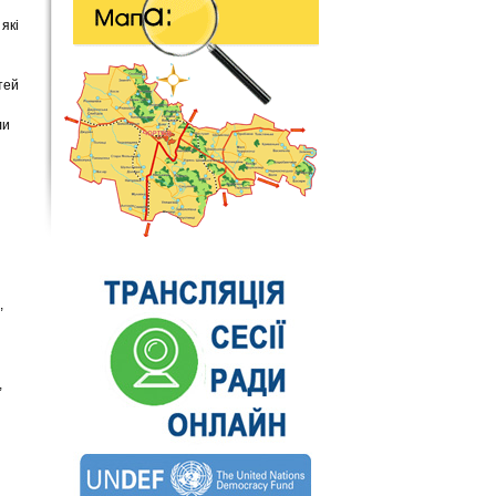
які
тей
ли
,
,