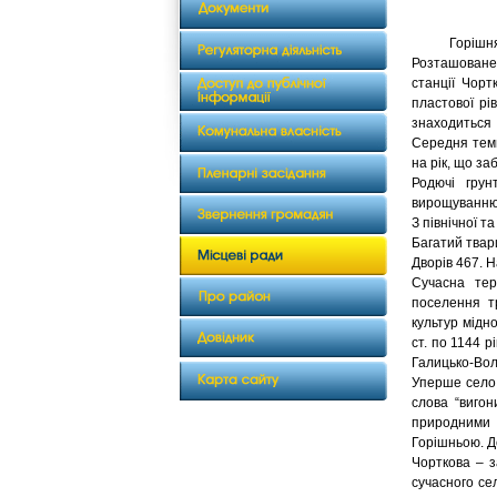
Горішня Виг
Розташоване 
станції Чорт
пластової рі
знаходиться
Середня темп
на рік, що з
Родючі грун
вирощуванню 
З північної т
Багатий твари
Дворів 467. Н
Сучасна тер
поселення тр
культур мідно
ст. по 1144 р
Галицько-Вол
Уперше село 
слова “вигон
природними 
Горішньою. Д
Чорткова – з
сучасного се