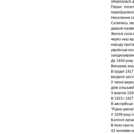
зберігалася д
Перші посел
перебралися 
Населення се
Селились люд
давали назви:
Жителі села 
через наш кр
народу проти
українські ко
західноукраї
До 1939 року
Вигнанка зна
В грудні 1917
входило шість
У липні-вере
діяв сільськи
3 жовтня 192
В 1923 і 1927
В австрійські 
“Рідна школа”
У 1939 році 
Колгосп орган
В боях проти 
43 чоловіки 