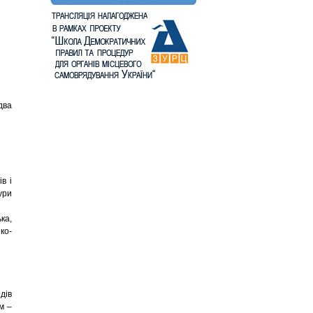
два
в і
ури
ка,
ко-
дів
м –