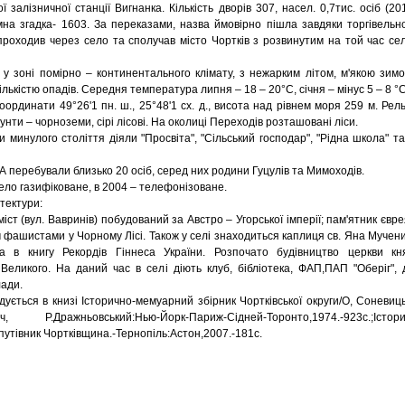
 залізничної станції Вигнанка. Кількість дворів 307, насел. 0,7тис. осіб (201
а згадка- 1603. За переказами, назва ймовірно пішла завдяки торгівельн
проходив через село та сполучав місто Чортків з розвинутим на той час се
у зоні помірно – континентального клімату, з нежарким літом, м'якою зимо
лькістю опадів. Середня температура липня – 18 – 20°С, січня – мінус 5 – 8 °С
координати 49°26'1 пн. ш., 25°48'1 сх. д., висота над рівнем моря 259 м. Рел
унти – чорноземи, сірі лісові. На околиці Переходів розташовані ліси.
 минулого століття діяли "Просвіта", "Сільський господар", "Рідна школа" та 
 перебували близько 20 осіб, серед них родини Гуцулів та Мимоходів.
село газифіковане, в 2004 – телефонізоване.
тектури:
іст (вул. Вавринів) побудований за Австро – Угорської імперії; пам'ятник євре
 фашистами у Чорному Лісі. Також у селі знаходиться каплиця св. Яна Мучени
а в книгу Рекордів Гіннеса України. Розпочато будівництво церкви кн
еликого. На даний час в селі діють клуб, бібліотека, ФАП,ПАП "Оберіг", 
лади.
дується в книзі Історично-мемуарний збірник Чортківської округи/О, Соневиць
ч, Р.Дражньовський:Нью-Йорк-Париж-Сідней-Торонто,1974.-923с.;Істори
путівник Чортківщина.-Тернопіль:Астон,2007.-181с.