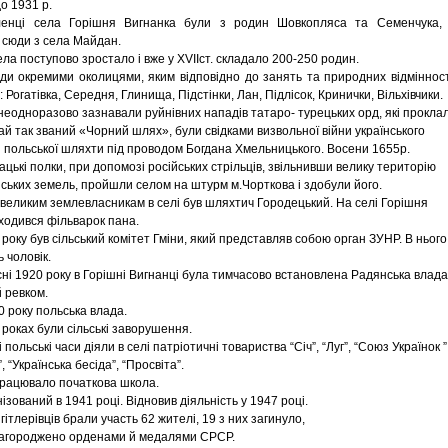
о 1931 р.
енці села Горішня Вигнанка були з родин Шовкопляса та Семенчука, 
сюди з села Майдан.
ла поступово зростало і вже у ХVIIст. складало 200-250 родин.
и окремими околицями, яким відповідно до занять та природних відміннос
 Рогатівка, Середня, Глинища, Підстінки, Лан, Підлісок, Кринички, Вільхівчики.
неодноразово зазнавали руйнівних нападів татаро- турецьких орд, які прокла
ай так званий «Чорний шлях», були свідками визвольної війни українського
 польської шляхти під проводом Богдана Хмельницького. Восени 1655р.
зацькі полки, при допомозі російських стрільців, звільнивши велику територію
нських земель, пройшли селом на штурм м.Чорткова і здобули його.
 великим землевласникам в селі був шляхтич Городецький. На селі Горішня
ходився фільварок пана.
 року був сільський комітет Гміни, який представляв собою орган ЗУНР. В нього
 чоловік.
сні 1920 року в Горішні Вигнанці була тимчасово встановлена Радянська влада
й ревком.
0 року польська влада.
 роках були сільські заворушення.
і польські часи діяли в селі патріотичні товариства “Січ”, “Луг”, “Союз Українок ”
, “Українська бесіда”, “Просвіта”.
працювало початкова школа.
ізований в 1941 році. Відновив діяльність у 1947 році.
гітлерівців брали участь 62 жителі, 19 з них загинуло,
нагороджено орденами й медалями СРСР.