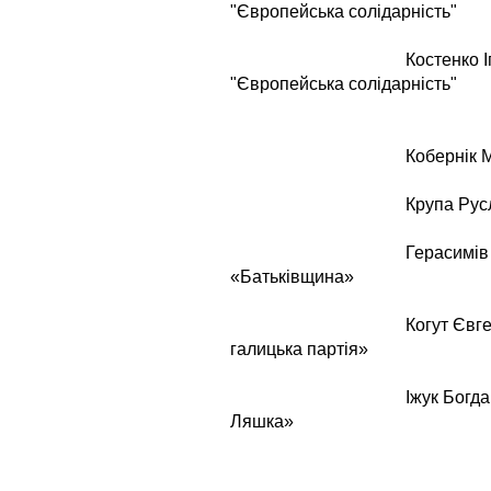
"Європейська солідарність"
Костенко Ігор 
"Європейська солідарність"
Кобернік Мар`яна 
Крупа Руслан Ів
Герасимів Михайл
«Батьківщина»
Когут Євгенія Мих
галицька партія
Іжук Богдан Воло
Ляшка»