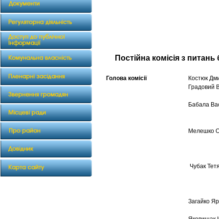
Постійна комісія з питань
Голова комісії
Костюк Дми
Градовий 
Бабала Ва
Мелешко О
Чубак Тет
Загайко Я