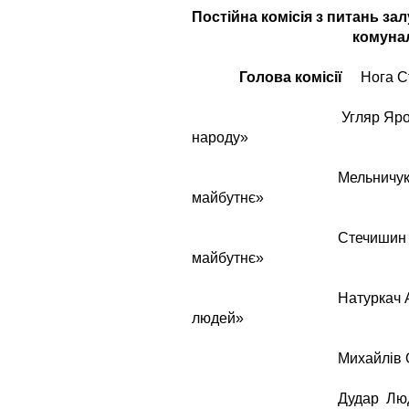
Постійна комісія з питань за
комуна
Голова комісії
Нога 
Угляр Ярослав Є
народу»
Мельничук Олег 
майбутнє»
Стечишин Іван С
майбутнє»
Натуркач Андрій 
людей»
Михайлів Олег Ми
Дудар Людмила 