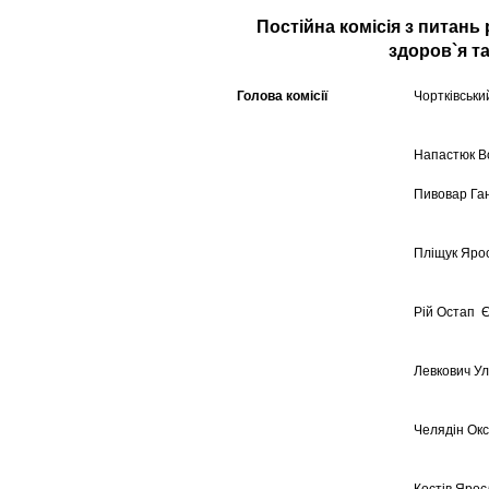
Постійна комісія з питань
здоров`я т
Голова комісії
Чортківськ
Напастюк В
Пивовар Га
Пліщук Яро
Рій Остап 
Левкович У
Челядін Ок