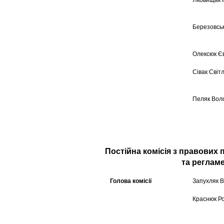
Яковищак 
Березовськ
Олексюк Є
Сівак Світ
Пеляк Вол
Постійна комісія з правових 
та реглам
Голова комісії
Запухляк В
Краснюк Р