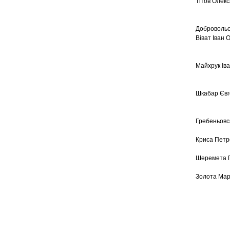
Тітов Олек
Добровольс
Віват Іван 
Майхрук Ів
Шкабар Євг
Гребеньовс
Криса Петр
Шеремета 
Золота Мар