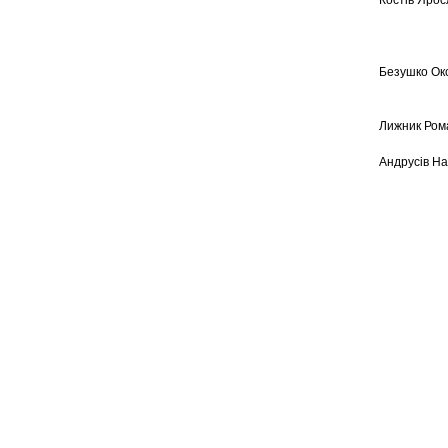
Костів Яро
Безушко Ок
Лижник Ром
Андрусів На