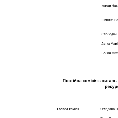
Комар Нат
Шипітко В
Слободян 
Дутка Марі
Бобин Мих
Постійна комісія з питан
ресурс
Голова комісії
Оглодана Н