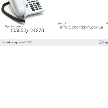
chortkivrr.gov.ua
©
2011