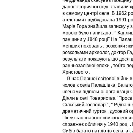
Фердинанда скасував панщину у
даної історичної події ставили 
в самому центрі села .В 1962 р
атеїстами і відбудована 1991 р
Марія Гора знайшла записку у з
мовою було написано : " Капли
панщини у 1848 році" На Палаші
менших поховань , розкопки яки
розкопками археолог, доктор Га
результати показують що дослі
ранньозалізної епохи , тобто п
Христового .
В час Першої світової війни в 
чоловік села Палашівка .Багато 
членами підпільної організації 
Діяли в селі Товариства "Просвіт
Сільський господар ", " Рідна шк
драматичний гурток , духовий о
Після так званого «визволення
справжнє обличчя у 1940 році . 
Сибір багато патріотів села, а 