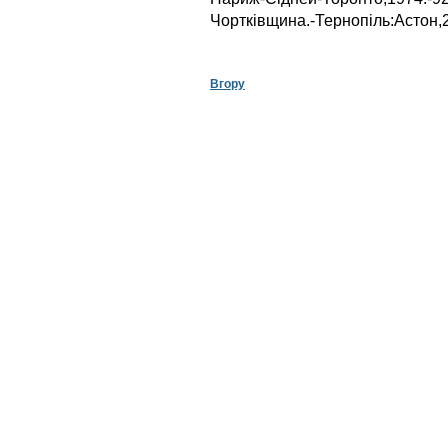
Чортківщина.-Тернопіль:Астон,2
Вгору