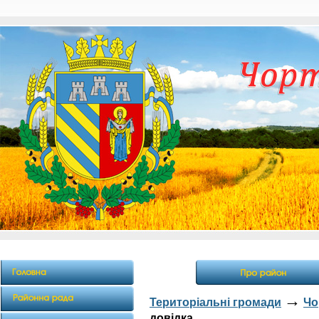
→
Територіальні громади
Чо
довідка