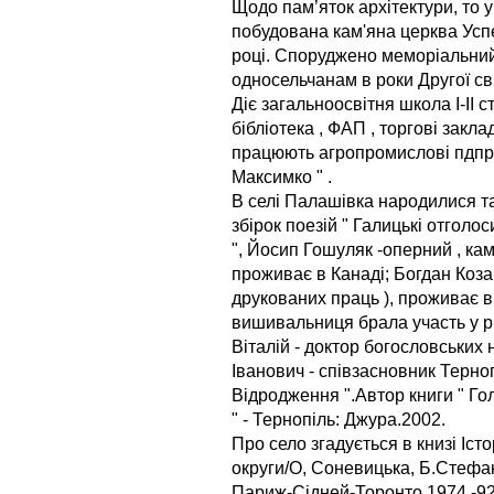
Щодо пам’яток архітектури, то у
побудована кам'яна церква Успе
році. Споруджено меморіальни
односельчанам в роки Другої сві
Діє загальноосвітня школа І-ІІ с
бібліотека , ФАП , торгові заклад
працюють агропромислові пдпри
Максимко " .
В селі Палашівка народилися та
збірок поезій " Галицькі отголо
", Йосип Гошуляк -оперний , кам
проживає в Канаді; Богдан Козак
друкованих праць ), проживає в
вишивальниця брала участь у різ
Віталій - доктор богословських
Іванович - співзасновник Терно
Відродження ".Автор книги " Го
" - Тернопіль: Джура.2002.
Про село згадується в книзі Іс
округи/О, Соневицька, Б.Стефа
Париж-Сідней-Торонто,1974.-923