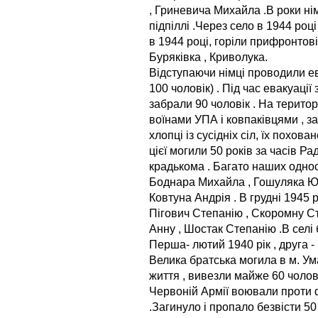
, Гриневича Михайла .В роки ні
підпіллі .Через село в 1944 роц
в 1944 році, горіли прифронтові 
Буряківка , Криволука.
Відступаючи німці проводили е
100 чоловік) . Під час евакуаці
забрали 90 чоловік . На терито
воїнами УПА і ковпаківцями , з
хлопці із сусідніх сіл, їх похова
цієї могили 50 років за часів Р
крадькома . Багато наших однос
Боднара Михайла , Гошуляка Юл
Ковтуна Андрія . В грудні 1945
Пігович Степанію , Скоромну С
Анну , Шостак Степанію .В селі 
Перша- лютий 1940 рік , друга - 
Велика братська могила в м. Ум
життя , вивезли майже 60 чоловік
Червоній Армії воювали проти 
.Загинуло і пропало безвісти 50 