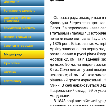
Сільська рада знаходиться в с
Криволука .Через село протікає 
Серет .За переказами назва сел
з татарами \ палаші \ .3 істори
печатки якою війт села Паушівк
у 1825 році. В історичних матер
Архіву записано про першу згад
розташовано в руслі річки Джур
Чортків -25 км. На південний за
до якого 90 км, на південь заліз
8 км.. Село лежить у зоні помір
нежарким; літом , м"якою зимою
рівнинний грунти чорноземні . Н
глини .В селі нараховується 342 
Національний склад - 99 % украї
молдавани.
В 1848 році австрійський уряд