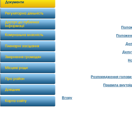
Полож
Положенн
Деп
Депу
Н
Розпорядження голови р
Правила внутрі
Вгору