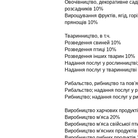
Овочiвництво, декоративне сад
розсадникiв 10%
Вирощування фруктiв, ягiд, горi
прянощiв 10%
Тваринництво, в т.ч.
Розведення свиней 10%
Розведення птицi 10%
Розведення iнших тварин 10%
Надання послуг у рослинництв
Надання послуг у тваринництвi
Рибальство, рибництво та пов'яз
Рибальство; надання послуг у 
Рибництво; надання послуг у р
Виробництво харчових продуктiв,
Виробництво м'яса 20%
Виробництво м'яса свiйської пт
Виробництво м'ясних продуктi
Виробництво рибних продуктiв