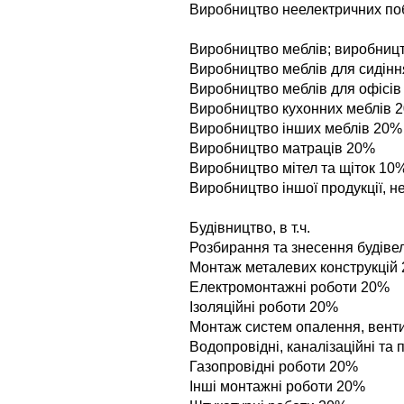
Виробництво неелектричних по
Виробництво меблiв; виробництво
Виробництво меблiв для сидiн
Виробництво меблiв для офiсiв 
Виробництво кухонних меблiв 
Виробництво iнших меблiв 20%
Виробництво матрацiв 20%
Виробництво мiтел та щiток 10
Виробництво iншої продукцiї, н
Будiвництво, в т.ч.
Розбирання та знесення будiве
Монтаж металевих конструкцiй
Електромонтажнi роботи 20%
Iзоляцiйнi роботи 20%
Монтаж систем опалення, венти
Водопровiднi, каналiзацiйнi та
Газопровiднi роботи 20%
Iншi монтажнi роботи 20%