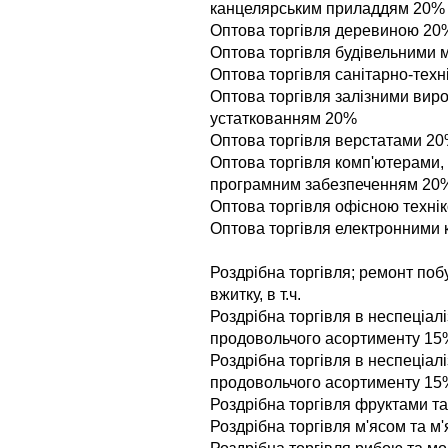
канцелярським приладдям 20%
Оптова торгiвля деревиною 20
Оптова торгiвля будiвельними
Оптова торгiвля санiтарно-тех
Оптова торгiвля залiзними ви
устаткованням 20%
Оптова торгiвля верстатами 2
Оптова торгiвля комп'ютерами
програмним забезпеченням 20
Оптова торгiвля офiсною технi
Оптова торгiвля електронними
Роздрiбна торгiвля; ремонт поб
вжитку, в т.ч.
Роздрiбна торгiвля в неспецiал
продовольчого асортименту 15
Роздрiбна торгiвля в неспецiал
продовольчого асортименту 15
Роздрiбна торгiвля фруктами т
Роздрiбна торгiвля м'ясом та 