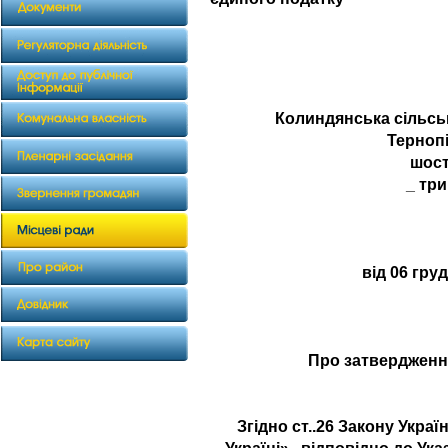
Колиндянська сільсь
Тернопі
шос
_ три
від 06 гру
Про затвердженн
Згідно ст..26 Закону Укра