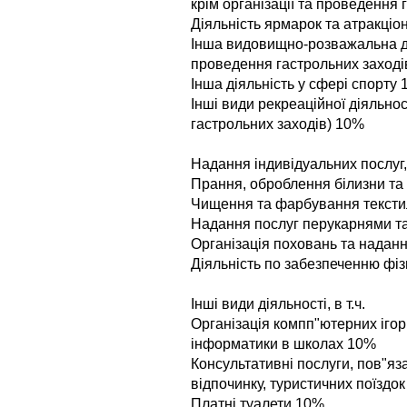
крім організації та проведення
Дiяльнiсть ярмарок та атракцiо
Iнша видовищно-розважальна дiя
проведення гастрольних заході
Iнша дiяльнiсть у сферi спорту
Iншi види рекреацiйної дiяльнос
гастрольних заходів) 10%
Надання iндивiдуальних послуг, 
Прання, оброблення бiлизни та
Чищення та фарбування тексти
Надання послуг перукарнями т
Органiзацiя поховань та наданн
Дiяльнiсть по забезпеченню фi
Iншi види дiяльностi, в т.ч.
Організація компп"ютерних ігор
інформатики в школах 10%
Консультативні послуги, пов"яза
відпочинку, туристичних поїздо
Платні туалети 10%