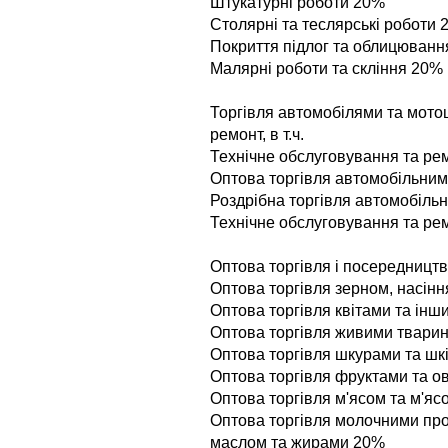
Штукатурнi роботи 20%
Столярнi та теслярськi роботи
Покриття пiдлог та облицюванн
Малярнi роботи та склiння 20%
Торгiвля автомобiлями та мотоц
ремонт, в т.ч.
Технiчне обслуговування та ре
Оптова торгiвля автомобiльни
Роздрiбна торгiвля автомобiл
Технiчне обслуговування та ре
Оптова торгiвля i посередництво 
Оптова торгiвля зерном, насiн
Оптова торгiвля квiтами та iн
Оптова торгiвля живими твари
Оптова торгiвля шкурами та ш
Оптова торгiвля фруктами та 
Оптова торгiвля м'ясом та м'я
Оптова торгiвля молочними про
маслом та жирами 20%