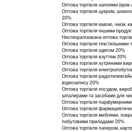
Оптова торгiвля напоями (крім
Оптова торгiвля цукром, шоко
20%
Оптова торгiвля кавою, чаєм, 
Оптова торгiвля iншими проду
Неспецiалiзована оптова торг
Оптова торгiвля текстильними
Оптова торгiвля одягом 20%
Оптова торгiвля взуттям 20%
Оптова торгiвля хутряними ви
Оптова торгiвля електропобут
Оптова торгiвля радiотелевiзiй
вiдеозапису 20%
Оптова торгiвля посудом, вироб
шпалерами та засобами для ч
Оптова торгiвля парфумерними
Оптова торгiвля фармацевтич
Оптова торгiвля меблями, покр
побутовими приладами 20%
Оптова торгiвля папером, карт