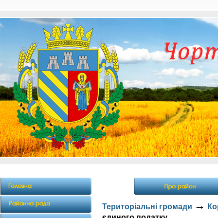
→
Територіальні громади
Ко
єдиного податку