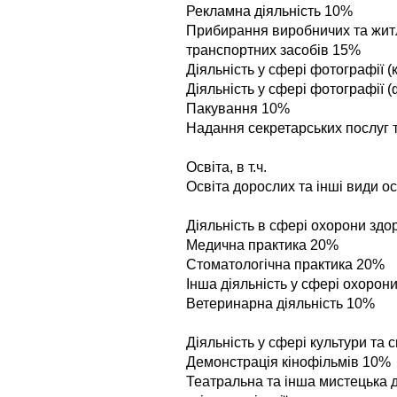
Рекламна дiяльнiсть 10%
Прибирання виробничих та житл
транспортних засобiв 15%
Дiяльнiсть у сферi фотографiї 
Діяльність у сфері фотографії 
Пакування 10%
Надання секретарських послуг 
Освiта, в т.ч.
Освiта дорослих та iншi види о
Дiяльнiсть в сферi охорони здор
Медична практика 20%
Стоматологiчна практика 20%
Iнша дiяльнiсть у сферi охорон
Ветеринарна дiяльнiсть 10%
Дiяльнiсть у сферi культури та сп
Демонстрацiя кiнофiльмiв 10%
Театральна та iнша мистецька дi