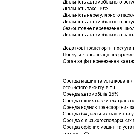
Дiяльнiсть автомобiльного рег
Дiяльнiсть таксi 10%
Дiяльнiсть нерегулярного паса
Дiяльнiсть автомобiльного рег
безкоштовне перевезення шко
Діяльність автомобільного ван
Додатковi транспортнi послуги та
Послуги з органiзацiї подорож
Органiзацiя перевезення ванта
Оренда машин та устатковання;
особистого вжитку, в т.ч.
Оренда автомобiлiв 15%
Оренда iнших наземних транспо
Оренда водних транспортних за
Оренда будівельних машин та 
Оренда сiльськогосподарських
Оренда офiсних машин та уста
технiку 15%