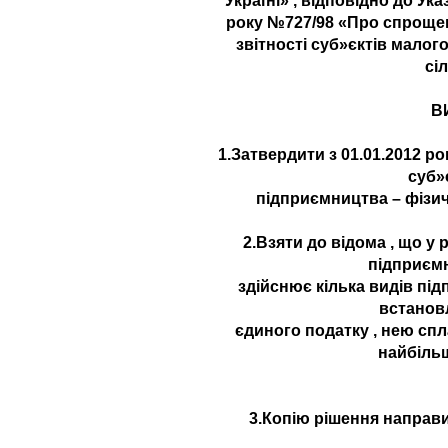
Україні» , відповідно до Ук
року №727/98 «Про спрощен
звітності суб»єктів малог
сі
В
1.Затвердити з 01.01.2012 р
суб»
підприємництва – фізичн
2.Взяти до відома , що у 
підприємн
здійснює кілька видів під
встановл
єдиного податку , нею спл
найбіль
3.Копію рішення направи