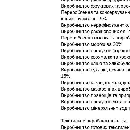
Виробництво фруктових та ово
Перероблення та консервування 
iнших групувань 15%
Виробництво нерафiнованих олi
Виробництво рафiнованих олiї 
Перероблення молока та вироб
Виробництво морозива 20%
Виробництво продуктiв борошн
Виробництво крохмалю та крох
Виробництво хлiба та хлiбобул
Виробництво сухарiв, печива, пи
15%
Виробництво какао, шоколаду т
Виробництво макаронних виро
Виробництво прянощiв та прип
Виробництво продуктiв дитячог
Виробництво мiнеральних вод т
Текстильне виробництво, в т.ч.
Виробництво готових текстильни