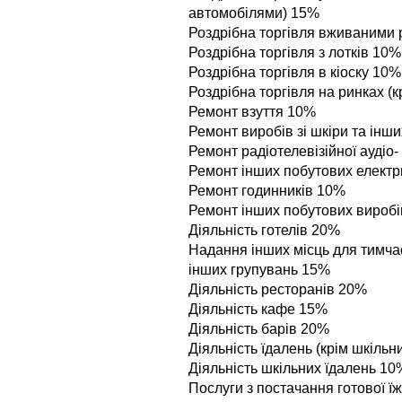
автомобілями) 15%
Роздрібна торгівля вживаними 
Роздрiбна торгiвля з лоткiв 10%
Роздрібна торгівля в кіоску 10%
Роздрiбна торгiвля на ринках (
Ремонт взуття 10%
Ремонт виробiв зi шкiри та iнш
Ремонт радiотелевiзiйної аудiо
Ремонт iнших побутових електр
Ремонт годинникiв 10%
Ремонт iнших побутових виробi
Дiяльнiсть готелiв 20%
Надання iнших мiсць для тимча
iнших групувань 15%
Дiяльнiсть ресторанiв 20%
Дiяльнiсть кафе 15%
Дiяльнiсть барiв 20%
Дiяльнiсть їдалень (крім шкільн
Діяльність шкільних їдалень 10
Послуги з постачання готової ї