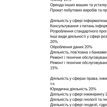
Оренда iнших машин та устатк
Прокат побутових виробiв та п
Дiяльнiсть у сферi iнформатизацiї
Консультування з питань iнфор
Розроблення стандартного про
Iншi види дiяльностi у сферi р
20%
Оброблення даних 20%
Дiяльнiсть, пов'язана з банкам
Ремонт i технiчне обслуговуван
Ремонт i технiчне обслуговува
15%
Дiяльнiсть у сферах права, iнж
т.ч.
Юридична дiяльнiсть 20%
Дiяльнiсть у сферi iнжинiрингу
Дiяльнiсть у сферi геологiї та 
Дiяльнiсть у сферi геодезiї, гiд