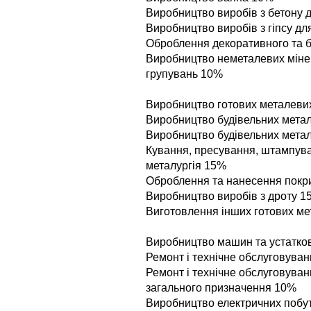
Виробництво виробiв з бетону 
Виробництво виробiв з гiпсу дл
Оброблення декоративного та 
Виробництво неметалевих мiнер
групувань 10%
Виробництво готових металевих 
Виробництво будiвельних метал
Виробництво будiвельних мета
Кування, пресування, штампув
металургiя 15%
Оброблення та нанесення покри
Виробництво виробiв з дроту 1
Виготовлення iнших готових м
Виробництво машин та устаткова
Ремонт i технiчне обслуговуван
Ремонт i технiчне обслуговува
загального призначення 10%
Виробництво електричних побу