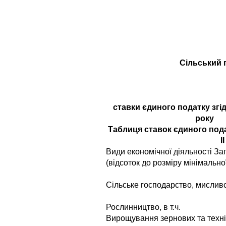
Сільський 
ставки єдиного податку згід
року
Таблиця ставок єдиного подат
I
Види економічної діяльності З
(відсоток до розміру мінімально
Сiльське господарство, мисливст
Рослинництво, в т.ч.
Вирощування зернових та технi