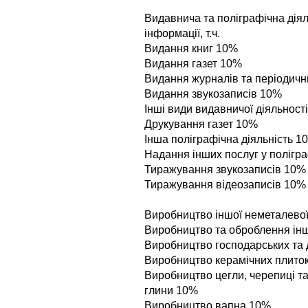
Видавнича та полiграфiчна дiял
iнформацiї, т.ч.
Видання книг 10%
Видання газет 10%
Видання журналiв та перiодичн
Видання звукозаписiв 10%
Iншi види видавничої дiяльност
Друкування газет 10%
Iнша полiграфiчна дiяльнiсть 1
Надання iнших послуг у полiгра
Тиражування звукозаписiв 10%
Тиражування вiдеозаписiв 10%
Виробництво iншої неметалевої м
Виробництво та оброблення iн
Виробництво господарських та 
Виробництво керамiчних плиток
Виробництво цегли, черепицi та
глини 10%
Виробництво вапна 10%