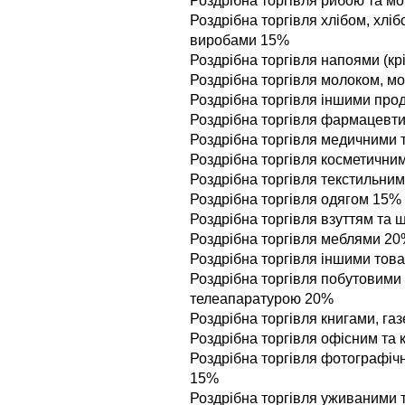
Роздрiбна торгiвля рибою та 
Роздрiбна торгiвля хлiбом, хлi
виробами 15%
Роздрiбна торгiвля напоями (кр
Роздрiбна торгiвля молоком, 
Роздрiбна торгiвля iншими пр
Роздрiбна торгiвля фармацевт
Роздрiбна торгiвля медичними
Роздрiбна торгiвля косметичн
Роздрiбна торгiвля текстильни
Роздрiбна торгiвля одягом 15%
Роздрiбна торгiвля взуттям та
Роздрiбна торгiвля меблями 2
Роздрiбна торгiвля iншими тов
Роздрiбна торгiвля побутовими 
телеапаратурою 20%
Роздрiбна торгiвля книгами, г
Роздрiбна торгiвля офiсним та
Роздрiбна торгiвля фотографiч
15%
Роздрiбна торгiвля уживаними т