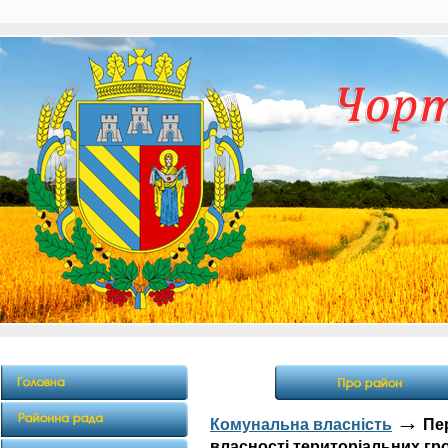
→
Комунальна власність
Пер
власності територіальних гро