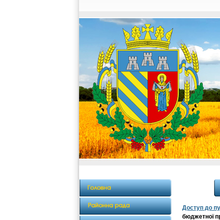
Доступ до пу
бюджетної п