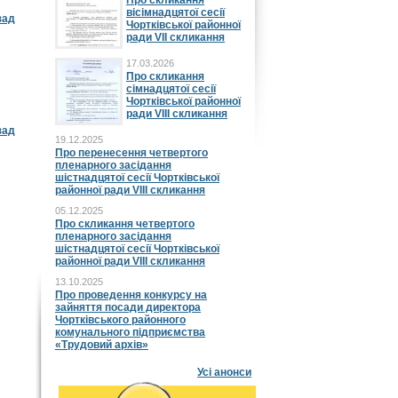
Про скликання
вісімнадцятої сесії
зад
Чортківської районної
ради VII скликання
17.03.2026
Про скликання
сімнадцятої сесії
Чортківської районної
ради VIII скликання
зад
19.12.2025
Про перенесення четвертого
пленарного засідання
шістнадцятої сесії Чортківської
районної ради VIII скликання
05.12.2025
Про скликання четвертого
пленарного засідання
шістнадцятої сесії Чортківської
районної ради VIII скликання
13.10.2025
Про проведення конкурсу на
зайняття посади директора
Чортківського районного
комунального підприємства
«Трудовий архів»
Усі анонси