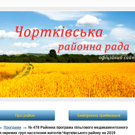
→
→
Програми
№ 478 Районна програма пільгового медикаментозного
 окремих груп населення жителів Чортківського району на 2019