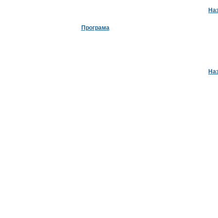
На
Програма
На