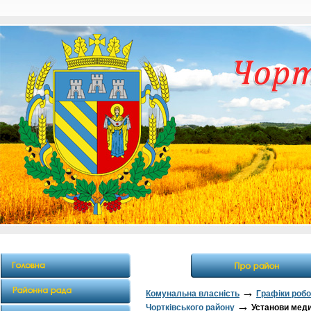
→
Комунальна власність
Графіки робо
→
Чортківського району
Установи мед