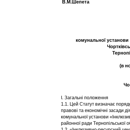
В.М.Шепета
комунальної установи
Чортківсь
Тернопі
(в н
Чо
І. Загальні положення
1.1. Цей Статут визначає поряд
правові та економічні засади ді
комунальної установи «Інклюзи
районної ради Тернопільської об
1.2. «Інклюзивно-ресурсний цен