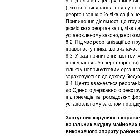
8.1. Діяльність центру припиняє
(злиття, приєднання, поділу, пе
реорганізацію або ліквідацію ц
Припинення діяльності центру 
(комісією з реорганізації, лікві
установленому законодавством
8.2. Під час реорганізації цент
правонаступника, що визначаєт
8.3. У разі припинення центру (у 
приєднання або перетворення) 
кільком неприбутковим організа
зараховуються до доходу бюдже
8.4. Центр вважається реоргані
до Єдиного державного реєстру 
підприємців та громадських фо
установленому законом порядку
Заступник керуючого справам
начальник відділу майнових 
виконавчого апарату