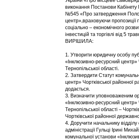
України «Про місцеве самовряду
виконання Постанови Кабінету М
№545 «Про затвердження Поло
центр»,враховуючи пропозиції по
соціально – економічного розви
інвестицій та торгівлі від 5 тр
ВИРІШИЛА:
1. Утворити юридичну особу пу
«Інклюзивно-ресурсний центр» 
Тернопільської області.
2. Затвердити Статут комуналь
центр» Чортківської районної р
додається.
3. Визначити уповноваженим ор
«Інклюзивно-ресурсний центр» 
Тернопільської області – Чорткі
Чортківської районної державної
4. Доручити начальнику відділу
адміністрації Гульці Ірині Миха
комунальної установи «Інклюзи