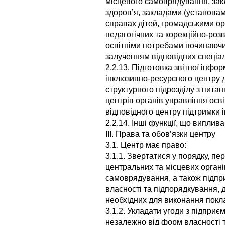
місцевого самоврядування, зак
здоров’я, закладами (установам
справах дітей, громадськими о
педагогічних та корекційно-роз
освітніми потребами починаючи з
залученням відповідних спеціал
2.2.13. Підготовка звітної інфор
інклюзивно-ресурсного центру д
структурного підрозділу з пита
центрів органів управління осві
відповідного центру підтримки і
2.2.14. Інші функції, що виплив
ІІІ. Права та обов’язки центру
3.1. Центр має право:
3.1.1. Звертатися у порядку, п
центральних та місцевих органі
самоврядування, а також підпри
власності та підпорядкування, 
необхідних для виконання покл
3.1.2. Укладати угоди з підпри
незалежно від форм власності 