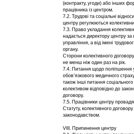
(контракту, угоди) або інших ф
працівника із центром.
7.2. Трудові та соціальні відно
центру регулюються колективн
7.3. Право укладання колективн
надається директору центру з
управління, а від імені трудов
органу.
Сторони колективного договору 
не менш ніж один раз на рік.
7.4. Питання щодо поліпшення ум
обов’язкового медичного страху
також інші питання соціальног
колективом відповідно до закон
договору.
7.5. Працівники центру провадя
Статуту, колективного договору 
законодавством.
VIII. Припинення центру