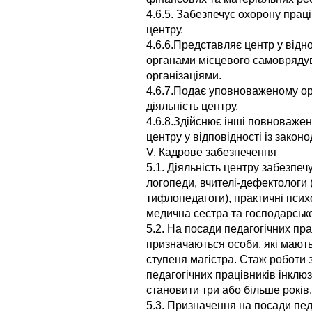
4.6.5. Забезпечує охорону праці
центру.
4.6.6.Представляє центр у від
органами місцевого самоврядув
організаціями.
4.6.7.Подає уповноваженому орг
діяльність центру.
4.6.8.Здійснює інші повноважен
центру у відповідності із закон
V. Кадрове забезпечення
5.1. Діяльність центру забезпеч
логопеди, вчителі-дефектологи 
тифлопедагоги), практичні психо
медична сестра та господарськ
5.2. На посади педагогічних пр
призначаються особи, які мають
ступеня магістра. Стаж роботи 
педагогічних працівників інкл
становити три або більше років.
5.3. Призначення на посади пед