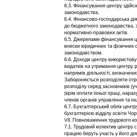
6.3. Фінансування центру здійс
законодавства.
6.4. Фінансово-господарська ді
до бюджетного законодавства, з
нормативно-правових актів.
6.5. Джерелами фінансування це
внески юридичних та фізичних о
законодавством.
6.6. Доходи центру використов
видатків на утримання центру, р
напрямів діяльності, визначен
Забороняється розподіляти отри
розподілу серед засновників (уч
(крім оплати їхньої праці, нара
членів органів управління та ін
6.7. Бухгалтерський облік цент
бухгалтерією відділу освіти Чор
VII. Повноваження трудового к
7.1. Трудовий колектив центру с
працею беруть участь у його ді