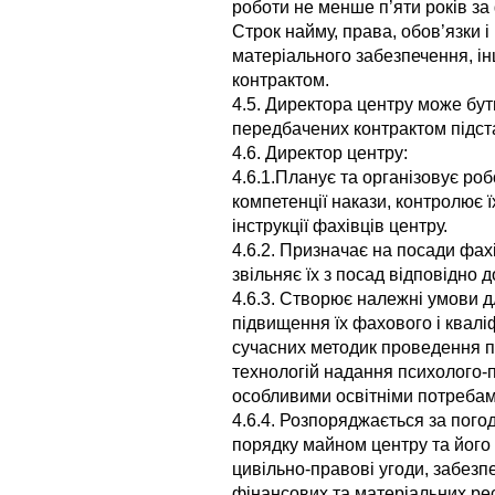
роботи не менше п’яти років за
Строк найму, права, обов’язки і
матеріального забезпечення, і
контрактом.
4.5. Директора центру може бут
передбачених контрактом підст
4.6. Директор центру:
4.6.1.Планує та організовує роб
компетенції накази, контролює 
інструкції фахівців центру.
4.6.2. Призначає на посади фахі
звільняє їх з посад відповідно 
4.6.3. Створює належні умови д
підвищення їх фахового і квалі
сучасних методик проведення пс
технологій надання психолого-п
особливими освітніми потребам
4.6.4. Розпоряджається за пог
порядку майном центру та його
цивільно-правові угоди, забезп
фінансових та матеріальних рес