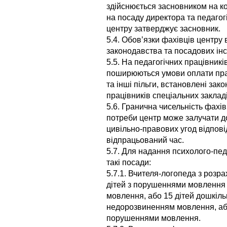
здійснюється засновником на к
на посаду директора та педагог
центру затверджує засновник.
5.4. Обов’язки фахівців центру
законодавства та посадових інс
5.5. На педагогічних працівник
поширюються умови оплати прац
та інші пільги, встановлені за
працівників спеціальних закладі
5.6. Гранична чисельність фахів
потреби центр може залучати д
цивільно-правових угод відпові
відпрацьований час.
5.7. Для надання психолого-пед
такі посади:
5.7.1. Вчителя-логопеда з розр
дітей з порушеннями мовлення 
мовлення, або 15 дітей дошкіл
недорозвиненням мовлення, або
порушеннями мовлення.