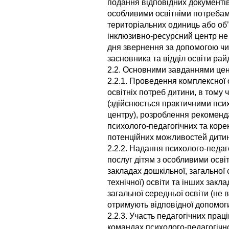
подання відповідних документів
особливими освітніми потребам
територіальних одиниць або об
інклюзивно-ресурсний центр не 
дня звернення за допомогою ч
засновника та відділ освіти рай
2.2. Основними завданнями цен
2.2.1. Проведення комплексної
освітніх потреб дитини, в тому чи
(здійснюється практичними пси
центру), розроблення рекоменд
психолого-педагогічних та коре
потенційних можливостей дити
2.2.2. Надання психолого-педаг
послуг дітям з особливими осві
закладах дошкільної, загальної
технічної) освіти та інших закла
загальної середньої освіти (не в
отримують відповідної допомог
2.2.3. Участь педагогічних прац
командах психолого-педагогічн