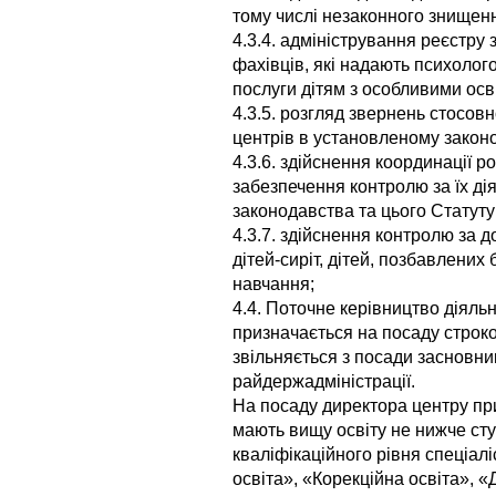
тому числі незаконного знищен
4.3.4. адміністрування реєстру 
фахівців, які надають психолого
послуги дітям з особливими осв
4.3.5. розгляд звернень стосов
центрів в установленому закон
4.3.6. здійснення координації р
забезпечення контролю за їх д
законодавства та цього Статуту
4.3.7. здійснення контролю за д
дітей-сиріт, дітей, позбавлених
навчання;
4.4. Поточне керівництво діяльн
призначається на посаду строко
звільняється з посади засновни
райдержадміністрації.
На посаду директора центру при
мають вищу освіту не нижче сту
кваліфікаційного рівня спеціал
освіта», «Корекційна освіта», 