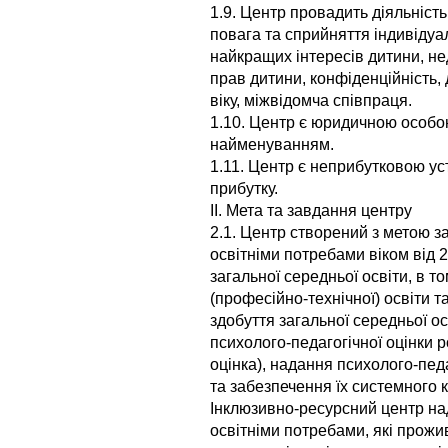
1.9. Центр провадить діяльність
повага та сприйняття індивіду
найкращих інтересів дитини, н
прав дитини, конфіденційність, 
віку, міжвідомча співпраця.
1.10. Центр є юридичною особою
найменуванням.
1.11. Центр є неприбутковою ус
прибутку.
ІІ. Мета та завдання центру
2.1. Центр створений з метою з
освітніми потребами віком від 2
загальної середньої освіти, в т
(професійно-технічної) освіти т
здобуття загальної середньої о
психолого-педагогічної оцінки р
оцінка), надання психолого-пед
та забезпечення їх системного 
Інклюзивно-ресурсний центр на
освітніми потребами, які прожи