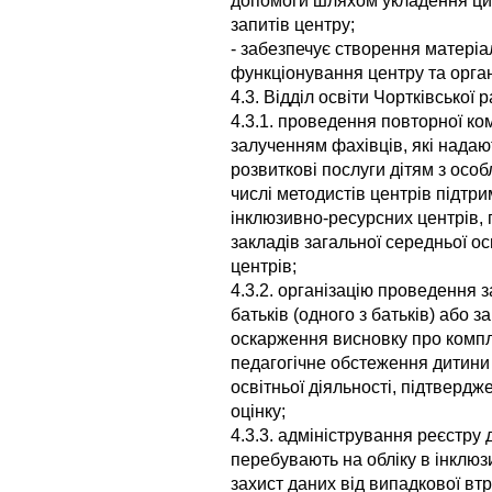
допомоги шляхом укладення цив
запитів центру;
- забезпечує створення матеріа
функціонування центру та орган
4.3. Відділ освіти Чортківської
4.3.1. проведення повторної ко
залученням фахівців, які надают
розвиткові послуги дітям з осо
числі методистів центрів підтри
інклюзивно-ресурсних центрів, 
закладів загальної середньої ос
центрів;
4.3.2. організацію проведення 
батьків (одного з батьків) або 
оскарження висновку про компл
педагогічне обстеження дитини 
освітньої діяльності, підтверд
оцінку;
4.3.3. адміністрування реєстру 
перебувають на обліку в інклю
захист даних від випадкової вт