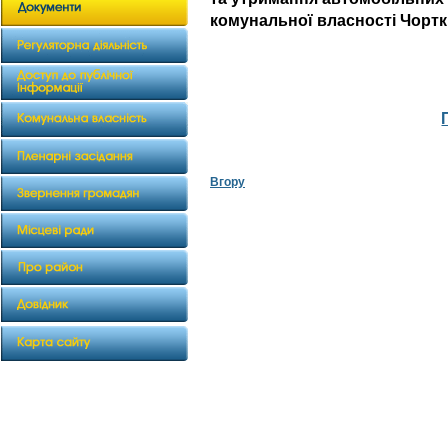
комунальної власності Чортк
Вгору