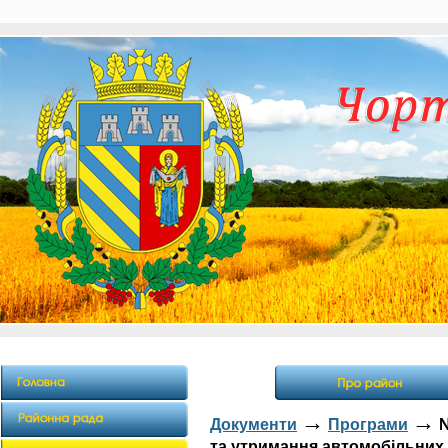
→
→
Документи
Програми
№
та утримання автомобільних 