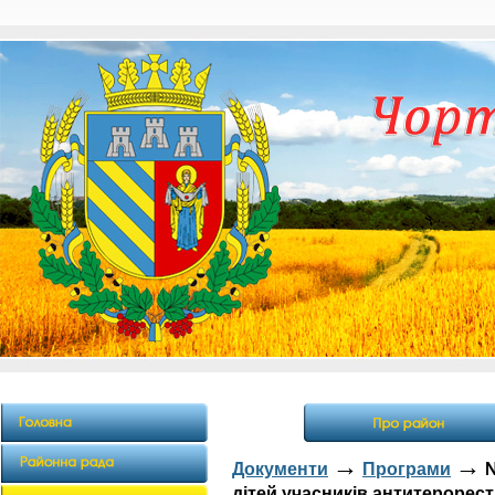
→
→
Документи
Програми
№
дітей учасників антитерорест