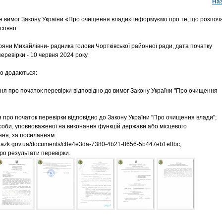
На
 вимог Закону України «Про очищення влади» інформуємо про те, що розпоч
осовно:
яни Михайлівни- радника голови Чортківської районної ради, дата початку
еревірки - 10 червня 2024 року.
о додаються:
я про початок перевірки відповідно до вимог Закону України "Про очищення
 про початок перевірки відповідно до Закону України "Про очищення влади";
соби, уповноваженої на виконання функцій держави або місцевого
ня, за посиланням:
ic.nazk.gov.ua/documents/c8e4e3da-7380-4b21-8656-5b447eb1e0bc;
ро результати перевірки.