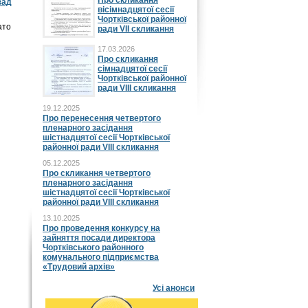
Про скликання
зад
вісімнадцятої сесії
Чортківської районної
ато
ради VII скликання
17.03.2026
Про скликання
сімнадцятої сесії
Чортківської районної
ради VIII скликання
19.12.2025
Про перенесення четвертого
пленарного засідання
шістнадцятої сесії Чортківської
районної ради VIII скликання
05.12.2025
Про скликання четвертого
пленарного засідання
шістнадцятої сесії Чортківської
районної ради VIII скликання
13.10.2025
Про проведення конкурсу на
зайняття посади директора
Чортківського районного
комунального підприємства
«Трудовий архів»
Усі анонси