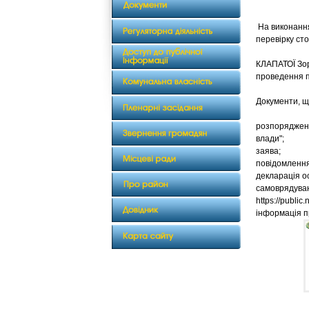
На виконання
перевірку ст
КЛАПАТОЇ Зор
проведення п
Документи, щ
розпорядженн
влади";
заява;
повідомлення
декларація о
самоврядуван
https://publ
інформація п