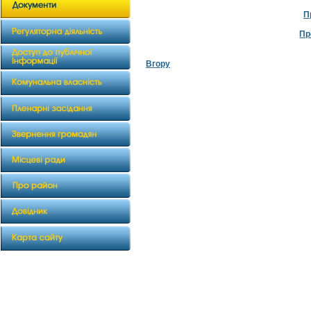
П
Пр
Вгору