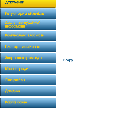
Вгору