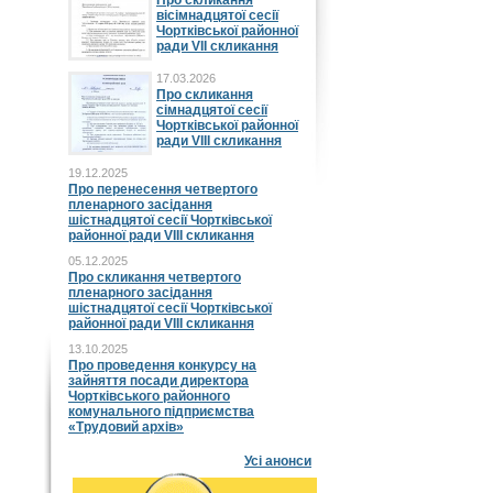
Про скликання
вісімнадцятої сесії
Чортківської районної
ради VII скликання
17.03.2026
Про скликання
сімнадцятої сесії
Чортківської районної
ради VIII скликання
19.12.2025
Про перенесення четвертого
пленарного засідання
шістнадцятої сесії Чортківської
районної ради VIII скликання
05.12.2025
Про скликання четвертого
пленарного засідання
шістнадцятої сесії Чортківської
районної ради VIII скликання
13.10.2025
Про проведення конкурсу на
зайняття посади директора
Чортківського районного
комунального підприємства
«Трудовий архів»
Усі анонси