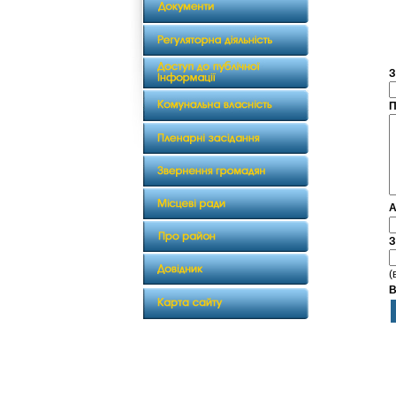
З
П
А
З
(
В