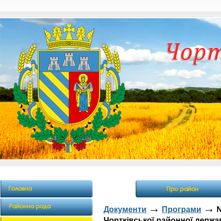
→
→
Документи
Програми
№
Чортківської районної держав