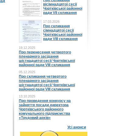
Про скликання
зад
вісімнадцятої сесії
Чортківської районної
ради VII скликання
17.03.2026
Про скликання
сімнадцятої сесії
Чортківської районної
ради VIII скликання
19.12.2025
Про перенесення четвертого
пленарного засідання
шістнадцятої сесії Чортківської
районної ради VIII скликання
05.12.2025
Про скликання четвертого
пленарного засідання
шістнадцятої сесії Чортківської
районної ради VIII скликання
13.10.2025
Про проведення конкурсу на
зайняття посади директора
Чортківського районного
комунального підприємства
«Трудовий архів»
Усі анонси