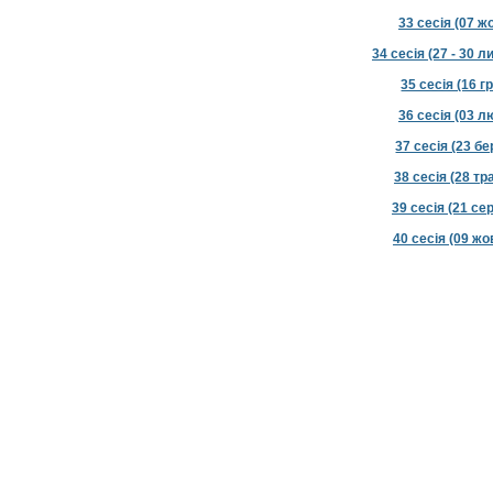
33 сесія (07 ж
34 сесія (27 - 30 
35 сесія (16 
36 сесія (03 л
37 сесія (23 б
38 сесія (28 т
39 сесія (21 с
40 сесія (09 ж