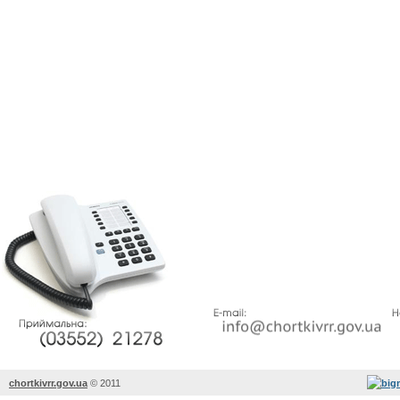
chortkivrr.gov.ua
©
2011