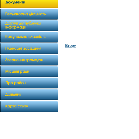
Вгору