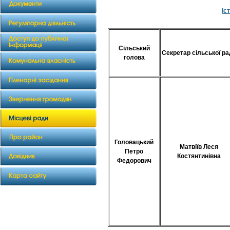
Іс
Сільський
Секретар сільської р
голова
Головацький
Матвіїв Леся
Петро
Костянтинівна
Федорович