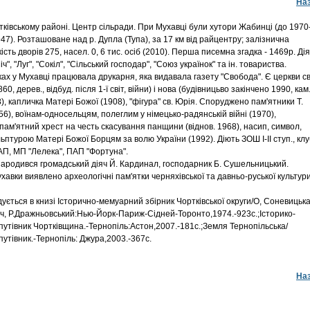
На
івському районі. Центр сільради. При Мухавці були хутори Жабинці (до 1970-
947). Розташоване над р. Дупла (Тупа), за 17 км від райцентру; залізнична
кість дворів 275, насел. 0, 6 тис. осіб (2010). Перша писемна згадка - 1469р. Ді
іч", "Луг", "Сокіл", "Сільський господар", "Союз українок" та ін. товариства.
ках у Мухавці працювала друкарня, яка видавала газету "Свобода". Є церкви св
60, дерев., відбуд. після 1-ї світ, війни) і нова (будівницьво закінчено 1990, кам.
), капличка Матері Божої (1908), "фігура" св. Юрія. Споруджено пам'ятники Т.
6), воїнам-односельцям, полеглим у німецько-радянській війні (1970),
пам'ятний хрест на честь скасування панщини (віднов. 1968), насип, символ,
льптурою Матері Божої Борцям за волю України (1992). Діють ЗОШ І-ІІ ступ., клу
ФАП, МП "Лелека", ПАП "Фортуна".
родився громадський діяч Й. Кардинал, господарник Б. Сушельницький.
вки виявлено археологічні пам'ятки черняхівської та давньо-руської культури
ується в книзі Історично-мемуарний збірник Чортківської округи/О, Соневицька
, Р.Дражньовський:Нью-Йорк-Париж-Сідней-Торонто,1974.-923с.;Історико-
путівник Чортківщина.-Тернопіль:Астон,2007.-181с.;Земля Тернопільська/
утівник.-Тернопіль: Джура,2003.-367с.
На