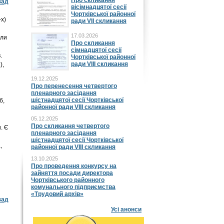
Про скликання
зад
вісімнадцятої сесії
Чортківської районної
х)
ради VII скликання
17.03.2026
яли
Про скликання
сімнадцятої сесії
.
Чортківської районної
ради VIII скликання
),
19.12.2025
Про перенесення четвертого
пленарного засідання
шістнадцятої сесії Чортківської
б,
районної ради VIII скликання
05.12.2025
Про скликання четвертого
. Є
пленарного засідання
шістнадцятої сесії Чортківської
,
районної ради VIII скликання
13.10.2025
Про проведення конкурсу на
зайняття посади директора
Чортківського районного
комунального підприємства
«Трудовий архів»
зад
Усі анонси