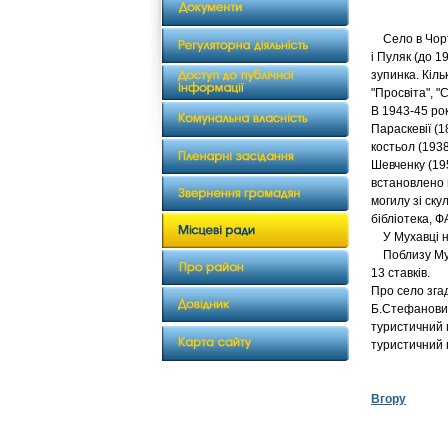
Село в Чортк
і Пуляк (до 1
зупинка. Кіль
"Просвіта", "С
В 1943-45 ро
Параскевії (18
костьол (1938
Шевченку (195
встановлено 
могилу зі ску
бібліотека, 
У Мухавці на
Поблизу Муха
13 ставків.
Про село згад
Б.Стефанович
туристичний 
туристичний п
Вгору