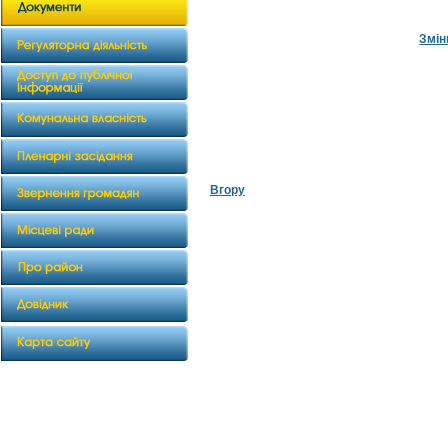
Змін
Вгору