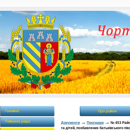
→
→
Документи
Програми
№ 453 Райо
та дітей, позбавлених батьківського пікл