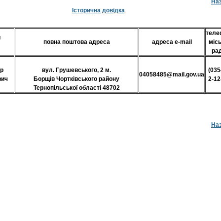
На
Історична довідка
теле
й
повна поштова адреса
адреса е-mail
місь
ра
ор
вул. Грушевського, 2 м.
(035
04058485@mail.gov.ua
вич
Борщів Чортківського району
2-12
Тернопільської області 48702
На