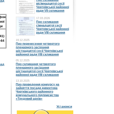
Про скликання
зад
вісімнадцятої сесії
Чортківської районної
ради VII скликання
фон
17.03.2026
кої
Про скликання
сімнадцятої сесії
ди
Чортківської районної
ради VIII скликання
41)
19.12.2025
-64
Про перенесення четвертого
пленарного засідання
шістнадцятої сесії Чортківської
районної ради VIII скликання
05.12.2025
Про скликання четвертого
зад
пленарного засідання
шістнадцятої сесії Чортківської
районної ради VIII скликання
13.10.2025
Про проведення конкурсу на
зайняття посади директора
Чортківського районного
комунального підприємства
«Трудовий архів»
Усі анонси