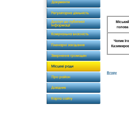
Міськи
голова
Чопик Іг
Казимиро
Вгору