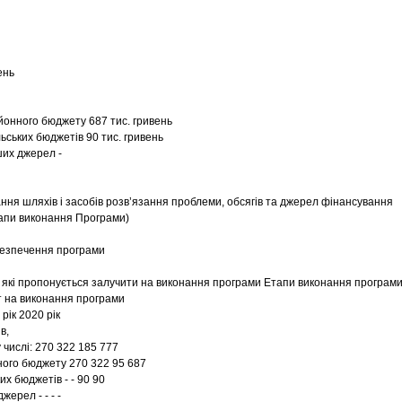
ень
айонного бюджету 687 тис. гривень
льських бюджетів 90 тис. гривень
ших джерел -
ання шляхів і засобів розв’язання проблеми, обсягів та джерел фінансування
тапи виконання Програми)
безпечення програми
, які пропонується залучити на виконання програми Етапи виконання програм
т на виконання програми
 рік 2020 рік
в,
у числі: 270 322 185 777
ого бюджету 270 322 95 687
их бюджетів - - 90 90
жерел - - - -