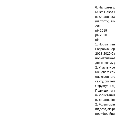
6. Напрями д
№ з/п Назва 
виконання за
(вартість), т
2018
рік 2019
рік 2020
рік
1. Нормативн
Розробка нор
2018-2020 Стр
нормативно-п
державному у
2. Участь у с
місцевого са
електронного
сайту, систе
Структурні пі
Підвищення г
використання
виконання ін
2. Розвиток 
підрозділів р
периферійним