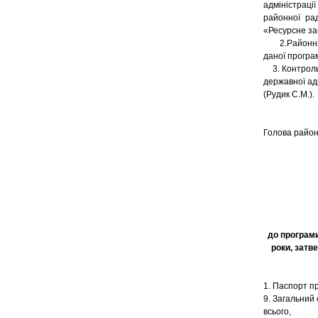
адміністрації
районної ра
«Ресурсне заб
2.Районній д
даної програ
3. Контроль 
державної адм
(Рудик С.М.).
Голова
до програми
роки, затв
1. Паспорт п
9. Загальний 
всього,