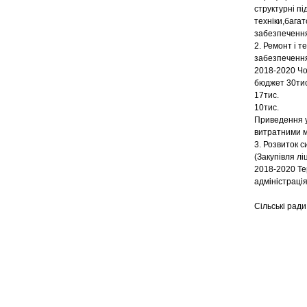
структурні п
техніки,бага
забезпечення
2. Ремонт і т
забезпечення
2018-2020 Чо
бюджет 30тис
17тис.
10тис.
Приведення у
витратними м
3. Розвиток 
(Закупівля л
2018-2020 Те
адміністрація
Сільські ра