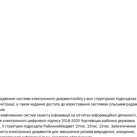
вадження системи електронного документообігу у всіх структурних підрозділах
істрації, а також надання доступу до користування системою сільським радам
ією
 комплексних систем захисту інформації на об’єктах інформаційної діяльності,
 електронного цифрового підпису 2018-2020 Чортківська районна державна
я, її структурні підрозділи Районнийбюджет 10тис. 10тис. 10тис. Забезпечення
хисту електронних документів для зменшення ризиків викрадення, знищення,