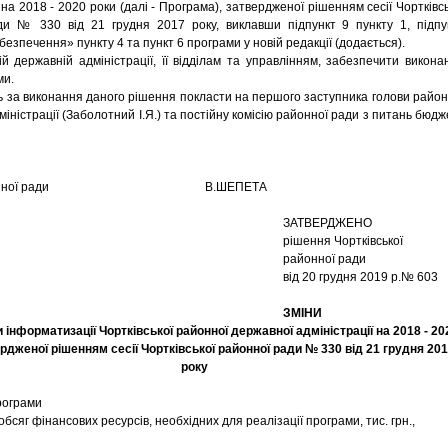
 на 2018 - 2020 роки (далі - Програма), затвердженої рішенням сесії Чортківсь
ди № 330 від 21 грудня 2017 року, виклавши підпункт 9 пункту 1, підпу
езпечення» пункту 4 та пункт 6 програми у новій редакції (додається).
ержавній адміністрації, її відділам та управлінням, забезпечити викона
ми.
за виконання даного рішення покласти на першого заступника голови район
іністрації (Заболотний І.Я.) та постійну комісію районної ради з питань бюдж
 районної ради В.ШЕПЕТА
ЗАТВЕРДЖЕНО
рішення Чортківської
районної ради
від 20 грудня 2019 р.№ 603
ЗМІНИ
 інформатизації Чортківської районної державної адміністрації на 2018 - 20
ердженої рішенням сесії Чортківської районної ради № 330 від 21 грудня 20
року
рограми
обсяг фінансових ресурсів, необхідних для реалізації програми, тис. грн.,