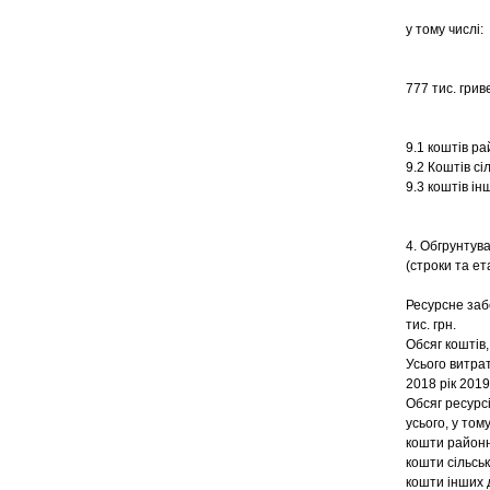
у тому числі:
777 тис. грив
9.1 коштів р
9.2 Коштів сі
9.3 коштів ін
4. Обгрунтув
(строки та е
Ресурсне за
тис. грн.
Обсяг коштів
Усього витра
2018 рік 2019
Обсяг ресурсі
усього, у том
кошти районн
кошти сільськ
кошти інших д