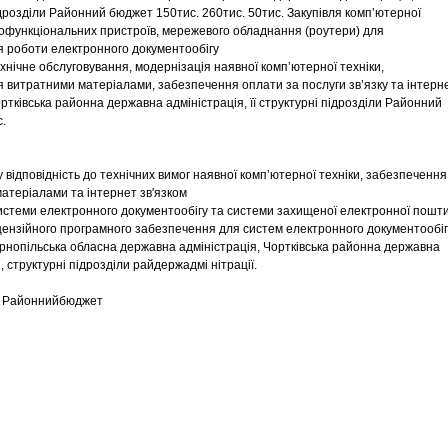
ідрозділи Районний бюджет 150тис. 260тис. 50тис. Закупівля комп’ютерної
тофункціональних пристроїв, мережевого обладнання (роутери) для
 роботи електронного документообігу
ехнічне обслуговування, модернізація наявної комп’ютерної техніки,
 витратними матеріалами, забезпечення оплати за послуги зв’язку та інтерне
ртківська районна державна адміністрація, її структурні підрозділи Районний
.
 відповідність до технічних вимог наявної комп’ютерної техніки, забезпечення
атеріалами та інтернет зв'язком
системи електронного документообігу та системи захищеної електронної пошти
іцензійного програмного забезпечення для систем електронного документообіг
рнопільська обласна державна адміністрація, Чортківська районна державна
, структурні підрозділи райдержадмі нітрації.
ди Районнийбюджет