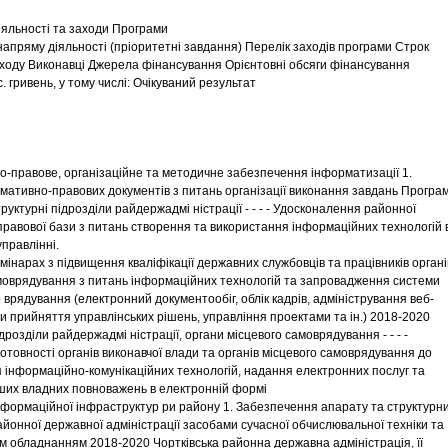
іяльності та заходи Програми
напряму діяльності (пріоритетні завдання) Перелік заходів програми Строк
ходу Виконавці Джерела фінансування Орієнтовні обсяги фінансування
ис. гривень, у тому числі: Очікуваний результат
о-правове, організаційне та методичне забезпечення інформатизації 1.
мативно-правових документів з питань організації виконання завдань Програ
уктурні підрозділи райдержадмі ністрації - - - - Удосконалення районної
равової бази з питань створення та використання інформаційних технологій 
правлінні.
емінарах з підвищення кваліфікації державних службовців та працівників органі
моврядування з питань інформаційних технологій та запровадження системи
 врядування (електронний документообіг, облік кадрів, адміністрування веб-
ми прийняття управлінських рішень, управління проектами та ін.) 2018-2020
дрозділи райдержадмі ністрації, органи місцевого самоврядування - - - -
отовності органів виконавчої влади та органів місцевого самоврядування до
 інформаційно-комунікаційних технологій, надання електронних послуг та
ших владних повноважень в електронній формі
інформаційної інфраструктур ри району 1. Забезпечення апарату та структурн
айонної державної адміністрації засобами сучасної обчислювальної техніки та
 обладнанням 2018-2020 Чортківська районна державна адміністрація, її