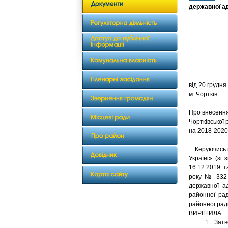
державної ад
від 20
м. Чортків
Про внесення
Чортківської 
на 2018-2020
Керуючись пу
Україні» (зі
16.12.2019 т
року № 332 
державної ад
районної рад
районної рад
ВИРІШИЛА:
1. Затверди