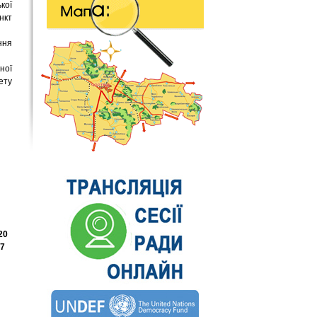
кої
нкт
ння
ної
ету
20
17