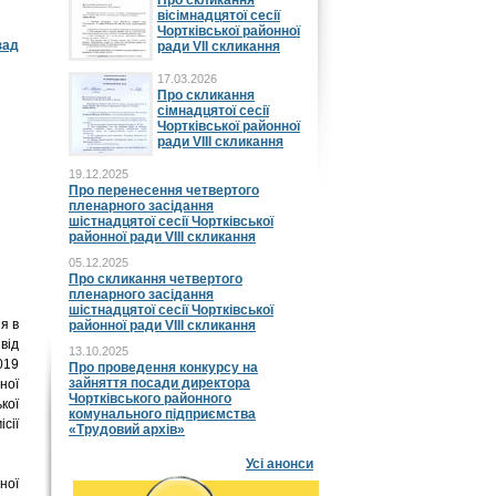
Про скликання
вісімнадцятої сесії
Чортківської районної
зад
ради VII скликання
17.03.2026
Про скликання
сімнадцятої сесії
Чортківської районної
ради VIII скликання
19.12.2025
Про перенесення четвертого
пленарного засідання
шістнадцятої сесії Чортківської
районної ради VIII скликання
05.12.2025
Про скликання четвертого
пленарного засідання
шістнадцятої сесії Чортківської
я в
районної ради VIII скликання
від
13.10.2025
019
Про проведення конкурсу на
зайняття посади директора
ної
Чортківського районного
кої
комунального підприємства
сії
«Трудовий архів»
Усі анонси
ної