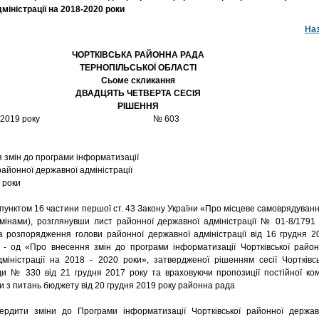
міністрації на 2018-2020 роки
На
ЧОРТКІВСЬКА РАЙОННА РАДА
ТЕРНОПІЛЬСЬКОЇ ОБЛАСТІ
Сьоме скликання
ДВАДЦЯТЬ ЧЕТВЕРТА СЕСІЯ
РІШЕННЯ
 грудня 2019 року № 603
 змін до програми інформатизації
районної державної адміністрації
 роки
нктом 16 частини першої ст. 43 Закону України «Про місцеве самоврядуванн
 змінами), розглянувши лист районної державної адміністрації № 01-8/1791 
а розпорядження голови районної державної адміністрації від 16 грудня 2
- од «Про внесення змін до програми інформатизації Чортківської район
міністрації на 2018 - 2020 роки», затвердженої рішенням сесії Чортківсь
и № 330 від 21 грудня 2017 року та враховуючи пропозиції постійної комі
и з питань бюджету від 20 грудня 2019 року районна рада
ти зміни до Програми інформатизації Чортківської районної держав