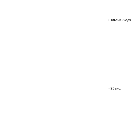
Сільські бюд
- 35тис.