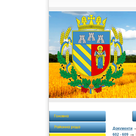
Документи
→
602 - 609