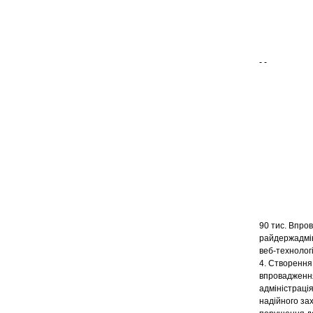
- -
90 тис. Впро
райдержадмін
веб-технолог
4. Створення
впровадження
адміністраці
надійного за