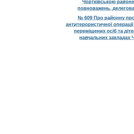
Чортківською район
повноважень, делегова
№ 609 Про районну про
антитерористичної операції,
переміщених осіб та ді
навчальних закладах Ч