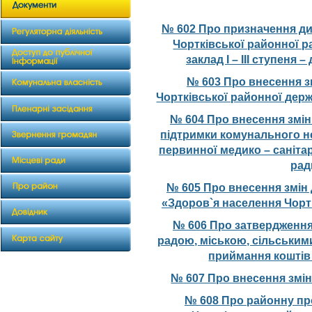
№ 602 Про призначення д
Чортківської районної р
заклад І – ІІІ ступеня
№ 603 Про внесення з
Чортківської районної держ
№ 604 Про внесення змін
підтримки комунального н
первинної медико – саніта
рад
№ 605 Про внесення змін
«Здоров`я населення Чортк
№ 606 Про затвердження
радою, міською, сільським
приймання коштів
№ 607 Про внесення змін
№ 608 Про районну пр