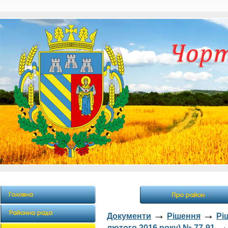
→
→
Документи
Рішення
Рі
лютого 2016 року) № 77-91