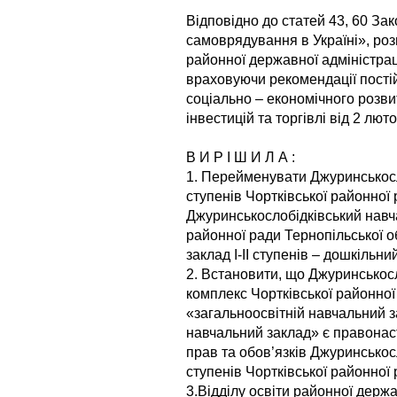
Відповідно до статей 43, 60 За
самоврядування в Україні», роз
районної державної адміністраці
враховуючи рекомендації постій
соціально – економічного розви
інвестицій та торгівлі від 2 лют
В И Р І Ш И Л А :
1. Перейменувати Джуринськосло
ступенів Чортківської районної 
Джуринськослобідківський навч
районної ради Тернопільської о
заклад І-ІІ ступенів – дошкільн
2. Встановити, що Джуринськос
комплекс Чортківської районної
«загальноосвітній навчальний за
навчальний заклад» є правонас
прав та обов’язків Джуринськосл
ступенів Чортківської районної 
3.Відділу освіти районної держа