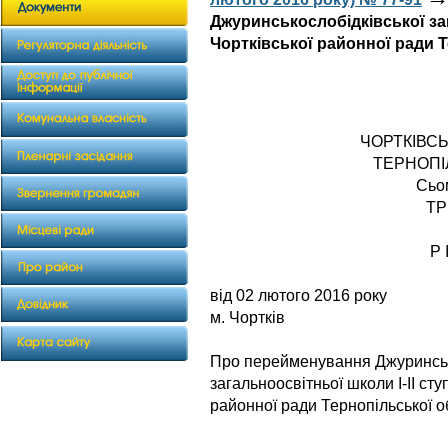
Джуринськослобідківської заг
Чортківської районної ради Т
ЧОРТКІВС
ТЕРНОПІ
Сьо
ТР
Р 
від 02 лютог
м. Чортків
Про перейменування Джуринськ
загальноосвітньої школи І-ІІ сту
районної ради Тернопільської о