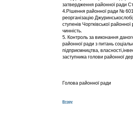
затвердження районної ради Ста
4.Рішення районної ради № 601
реорганізацію Джуринськослобідс
ступенів Чортківської районної
чинність.
5. Контроль за виконання даног
районної ради з питань соціаль
підприємництва, власності,інвес
заступника голови районної держа
Голова районн
Вгору