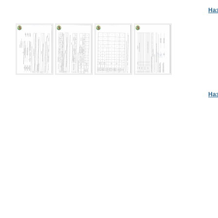
На
На