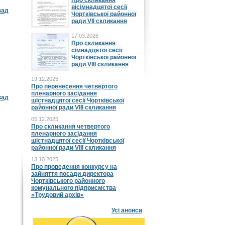
Про скликання
вісімнадцятої сесії
зад
Чортківської районної
ради VII скликання
17.03.2026
Про скликання
сімнадцятої сесії
Чортківської районної
ради VIII скликання
19.12.2025
Про перенесення четвертого
пленарного засідання
зад
шістнадцятої сесії Чортківської
районної ради VIII скликання
05.12.2025
Про скликання четвертого
пленарного засідання
шістнадцятої сесії Чортківської
районної ради VIII скликання
13.10.2025
Про проведення конкурсу на
зайняття посади директора
Чортківського районного
комунального підприємства
«Трудовий архів»
Усі анонси