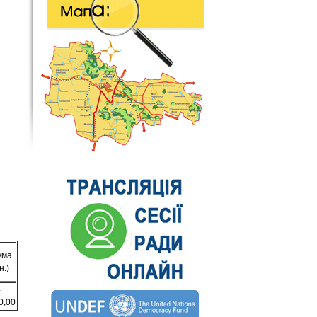
ума
н.)
4
0,00