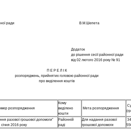
а районної ради В.М.Шепета
Додаток
до рішення сесії районної ради
від 02 лютого 2016 року № 91
П Е Р Е Л І К
розпоряджень, прийнятих головою районної ради
про виділення коштів
Кому
С
номер розпорядження
виділено
Мета розпорядження
(гр
кошти
ння разової грошової допомоги”
Районній
Для надання разової
3
6 січня 2016 року
раді
грошової допомоги
55