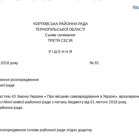
На
ЧОРТКІВСЬКА РАЙОННА РАДА
ТЕРНОПІЛЬСЬКОЇ ОБЛАСТІ
Сьоме скликання
ТРЕТЯ СЕСІЯ
Р І Ш Е Н Н Я
2 лютого 2016 року № 91
ження розпорядження
ної ради
аттею 43 Закону України « Про місцеве самоврядування в Україні», враховуюч
стійної комісії районної ради з питань бюджету від 01 лютого 2016 року,
районна рада
озпорядження голови районної ради згідно додатку.