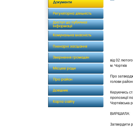
від 0
м. Чортків
Про затверд
голови район
Керуючись ст
пропозиції по
Чортківська 
ВИРІШИЛА:
Затвердити р