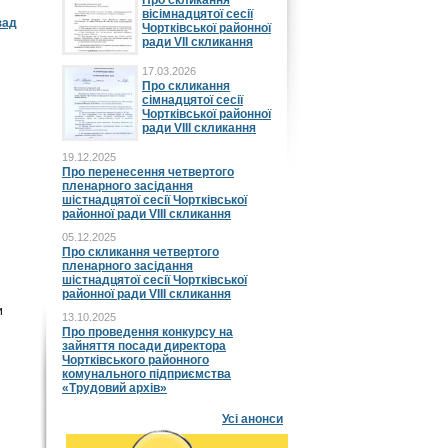
Про скликання
вісімнадцятої сесії
зад
Чортківської районної
ради VII скликання
17.03.2026
Про скликання
сімнадцятої сесії
Чортківської районної
ради VIII скликання
19.12.2025
Про перенесення четвертого
пленарного засідання
шістнадцятої сесії Чортківської
районної ради VIII скликання
05.12.2025
Про скликання четвертого
пленарного засідання
шістнадцятої сесії Чортківської
районної ради VIII скликання
и
13.10.2025
Про проведення конкурсу на
зайняття посади директора
Чортківського районного
комунального підприємства
«Трудовий архів»
Усі анонси