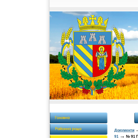
Документи
→
91
№ 91 П