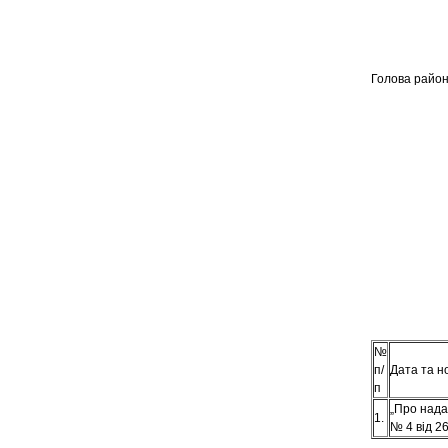
Голов
№
п/
Дата та 
п
„Про нада
1.
№ 4 від 2