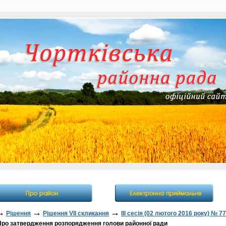
→
→
→
Рішення
Рішення VII скликання
ІІІ сесія (02 лютого 2016 року) № 77
ро затвердження розпорядження голови районної ради