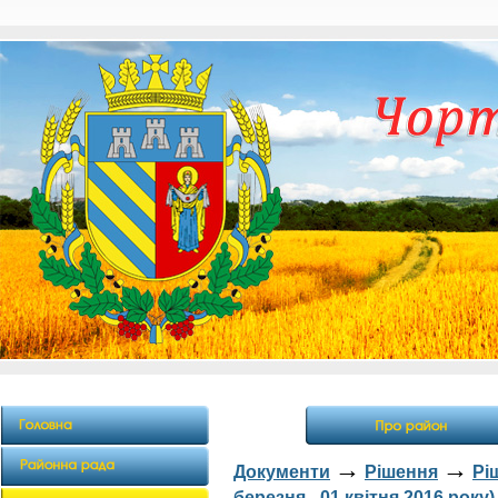
→
→
Документи
Рішення
Рі
березня - 01 квітня 2016 року