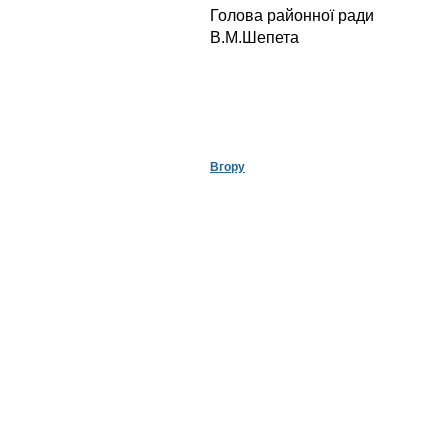
Голова ра
В.М.Шепета
Вгору