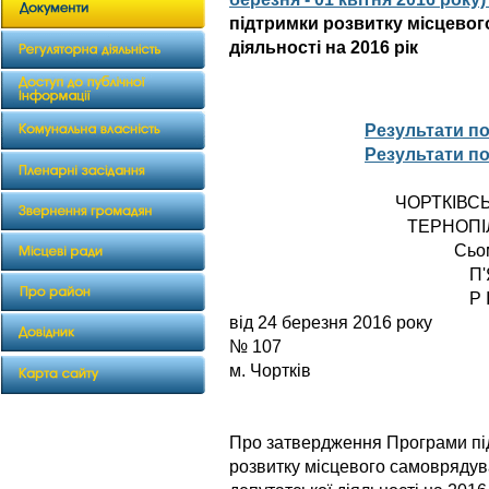
підтримки розвитку місцевог
діяльності на 2016 рік
Результати п
Результати п
ЧОРТКІВС
ТЕРНОПІ
Сьо
П
Р 
від 24 бер
№ 107
м. Чортків
Про затвердження Програми пі
розвитку місцевого самоврядув