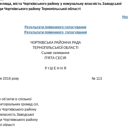
селища, міста Чортківського району у комунальну власність Заводської
и Чортківського району Тернопільської області
На
Результати поіменного голосування
Результати поіменного голосування
ЧОРТКІВСЬКА РАЙОННА РАДА
ТЕРНОПІЛЬСЬКОЇ ОБЛАСТІ
Сьоме скликання
П'ЯТА СЕСІЯ
Р І Ш Е Н Н Я
4 березня 2016 року № 113
об’єктів із спільної
иторіальних громад сіл,
а Чортківського району
 власність Заводської
и Чортківського району
ї області