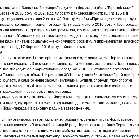
клопотання Заводської селищної ради Чортківського району Тернопільської
 березня 2016 року № 102, відділу освіту райдержадміністрації № 125 від
оку, керуючись частиною 2 статті 43 Закону України «Про місцеве самоврядува
відповідно до рішення районної ради № 87 від 2 лютого 2016 року «Про передач
ільної власності територіальних громад сіл, селища, міста Чортківського район
власності об’єднаних територіальних громад» та враховуючи пропозиції постій
ної ради з питань соціально – економічного розвитку, підприємництва, власност
 торгівлі від 17 березня 2016 року, районна рада
А :
 спільної власності територіальних громад сіл, селища, міста Чортківського
унальну власність Заводської селищної ради Чортківського району Тернопільсь
, що знаходиться в користуванні Заводської ЗОШ I-III ступенів Чортківської
 Тернопільської області, Угринської ЗОШ I-II ступенів Чортківської районної ра
ї області, а саме основні засоби (включаючи будівлі, споруди, транспортні
боротні матеріальні активи, запаси, залишки грошових коштів спеціального
 надходження установ), згідно переліку.
у відділу освіти Чортківської райдержадміністрації та Заводському селищному
нити передачу-прийняття майна відповідно до вимог чинного законодавства та
рийому -передачі в районну раду на затвердження.
 спільної власності територіальних громад сіл, селища, міста Чортківського
унальну власність Заводській селищній раді Чортківського району Тернопільськ
, що в знаходиться в користуванні амбулаторії загальної практики сімейної
. Заводське та фельдшерсько-акушерського пункту с. Угринь, а саме необорот