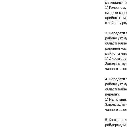
матеріальні а
1) Головному
(медико-сані
прийняття ма
в районну ра
3. Передати з
району у ком
області майно
районної ком
майно та книж
1) Директору 
Заводському 
чинного зако
4. Передати з
району у ком
області майн
переліку.
1) Начальнику
Заводському 
чинного зако
5. Контроль 
райдержадміні