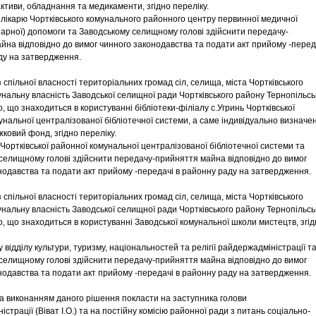
ктиви, обладнання та медикаменти, згідно переліку.
 лікарю Чортківського комунального районного центру первинної медичної
тарної) допомоги та Заводському селищному голові здійснити передачу-
йна відповідно до вимог чинного законодавства та подати акт прийому -перед
ду на затвердження.
 спільної власності територіальних громад сіл, селища, міста Чортківського
унальну власність Заводської селищної ради Чортківського району Тернопільсь
, що знаходиться в користуванні бібліотеки-філіалу с.Угринь Чортківської
унальної централізованої бібліотечної системи, а саме індивідуально визначе
ковий фонд, згідно переліку.
Чортківської районної комунальної централізованої бібліотечної системи та
селищному голові здійснити передачу-прийняття майна відповідно до вимог
нодавства та подати акт прийому -передачі в районну раду на затвердження.
 спільної власності територіальних громад сіл, селища, міста Чортківського
унальну власність Заводської селищної ради Чортківського району Тернопільсь
о, що знаходиться в користуванні Заводської комунальної школи мистецтв, згі
 відділу культури, туризму, національностей та релігії райдержадміністрації т
селищному голові здійснити передачу-прийняття майна відповідно до вимог
нодавства та подати акт прийому -передачі в районну раду на затвердження.
за виконанням даного рішення покласти на заступника голови
страції (Віват І.О.) та на постійну комісію районної ради з питань соціально-