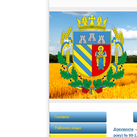
Документи
року) № 99-1