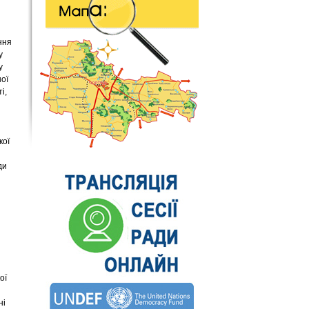
ння
у
у
ної
і,
кої
ди
ої
ні