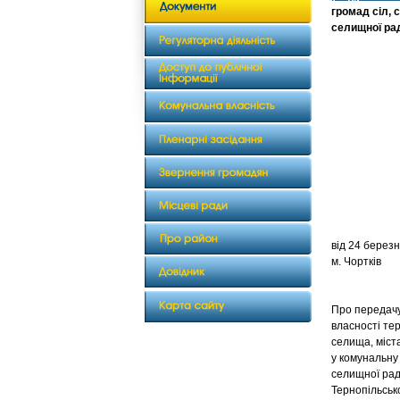
громад сіл, 
селищної рад
від 2
м. Чортків
Про передачу 
власності тер
селища, міст
у комунальну
селищної рад
Тернопільсько