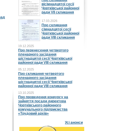
Про скликання
вісімнадцятої сесії
Чортківської районної
ради VII скликання
зад
17.03.2026
Про скликання
сімнадцятої сесії
Чортківської районної
ради VIII скликання
19.12.2025
Про перенесення четвертого
пленарного засідання
шістнадцятої сесії Чортківської
районної ради VIII скликання
05.12.2025
Про скликання четвертого
пленарного засідання
шістнадцятої сесії Чортківської
районної ради VIII скликання
13.10.2025
Про проведення конкурсу на
зайняття посади директора
Чортківського районного
комунального підприємства
«Трудовий архів»
Усі анонси