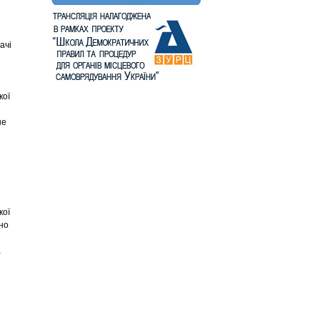
ачі
кої
не
кої
дно
а