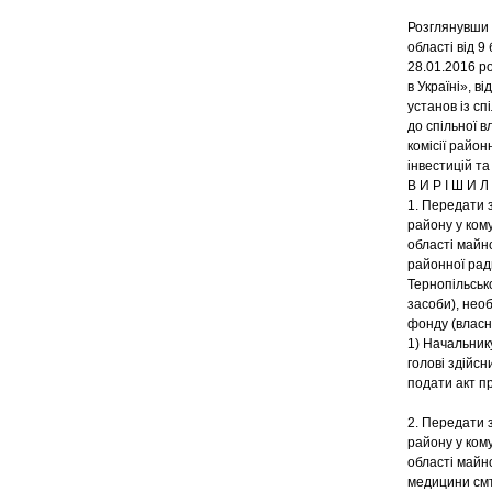
Розглянувши 
області від 9
28.01.2016 р
в Україні», 
установ із сп
до спільної 
комісії район
інвестицій та
В И Р І Ш И Л 
1. Передати з
району у ком
області майно
районної ради
Тернопільсько
засоби), нео
фонду (власні
1) Начальник
голові здійс
подати акт п
2. Передати з
району у ком
області майно
медицини смт