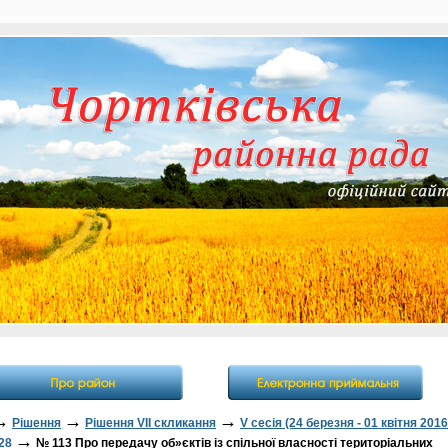
→
→
→
Рішення
Рішення VII скликання
V сесія (24 березня - 01 квітня 2016
→
28
№ 113 Про передачу об»єктів із спільної власності територіальних