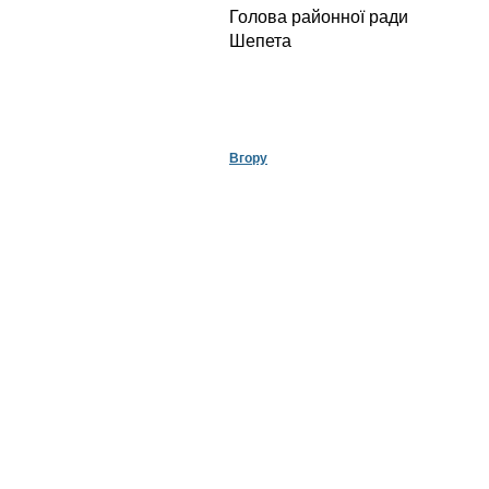
Голова райо
Шепета
Вгору