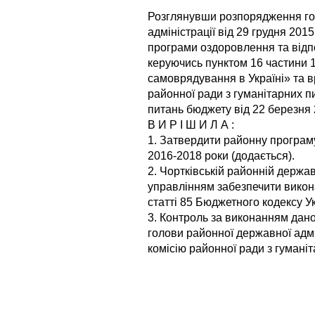
Розглянувши розпорядження гол
адміністрації від 29 грудня 20
програми оздоровлення та відпо
керуючись пунктом 16 частини 1
самоврядування в Україні» та в
районної ради з гуманітарних пи
питань бюджету від 22 березня 
В И Р І Ш И Л А :
1. Затвердити районну програму
2016-2018 роки (додається).
2. Чортківській районній державн
управлінням забезпечити викон
статті 85 Бюджетного кодексу Ук
3. Контроль за виконанням дан
голови районної державної адміні
комісію районної ради з гуманіт