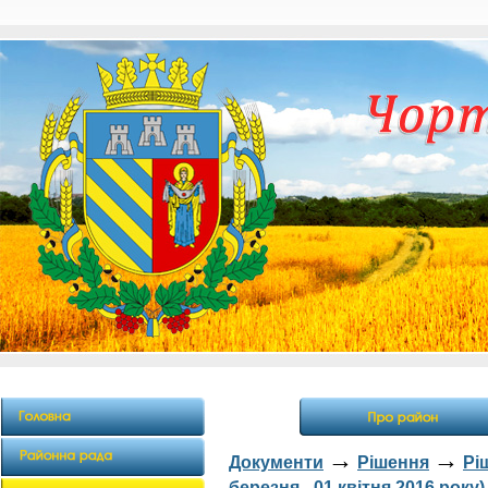
→
→
Документи
Рішення
Рі
березня - 01 квітня 2016 року