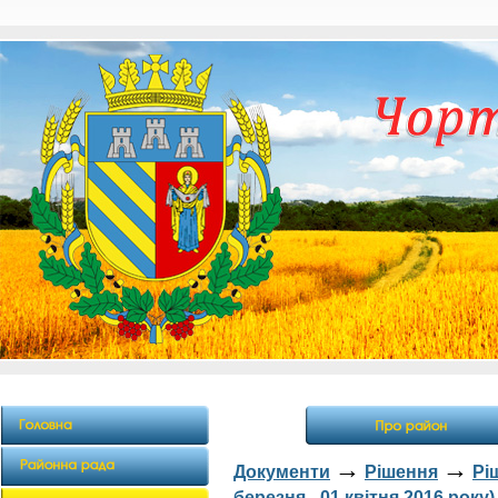
→
→
Документи
Рішення
Рі
березня - 01 квітня 2016 року