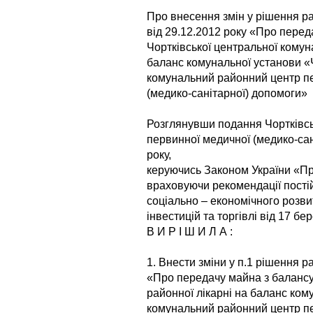
Про внесення змін у рішення р
від 29.12.2012 року «Про перед
Чортківської центральної комуна
баланс комунальної установи «
комунальний районний центр п
(медико-санітарної) допомоги»
Розглянувши подання Чортківсь
первинної медичної (медико-сан
року,
керуючись Законом України «Пр
враховуючи рекомендації постій
соціально – економічного розви
інвестицій та торгівлі від 17 бе
В И Р І Ш И Л А :
1. Внести зміни у п.1 рішення р
«Про передачу майна з балансу
районної лікарні на баланс ком
комунальний районний центр пе