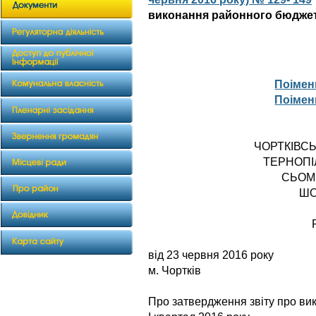
виконання районного бюджету
Поімен
Поімен
ЧОРТКІВС
ТЕРНОПІ
СЬОМ
ШО
від 23 червня
м. Чортків
Про затвердження звіту про ви