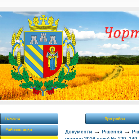
→
→
Документи
Рішення
Рі
червня 2016 року) № 129- 149