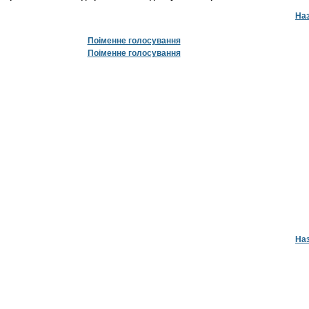
На
Поіменне голосування
Поіменне голосування
На