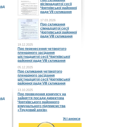
Про скликання
вісімнадцятої сесії
зад
Чортківської районної
ради VII скликання
17.03.2026
Про скликання
сімнадцятої сесії
Чортківської районної
ради VIII скликання
19.12.2025
Про перенесення четвертого
пленарного засідання
шістнадцятої сесії Чортківської
районної ради VIII скликання
05.12.2025
Про скликання четвертого
пленарного засідання
шістнадцятої сесії Чортківської
районної ради VIII скликання
13.10.2025
Про проведення конкурсу на
зайняття посади директора
зад
Чортківського районного
комунального підприємства
«Трудовий архів»
Усі анонси