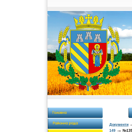
Документи
→
149
№135 