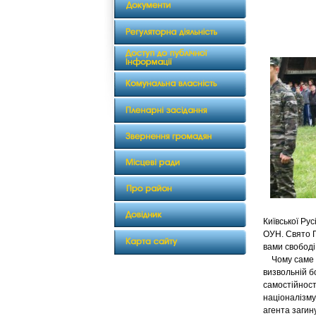
Київської Рус
ОУН. Свято Г
вами свободі,
Чому саме тр
визвольній б
самостійності
націоналізму
агента загин