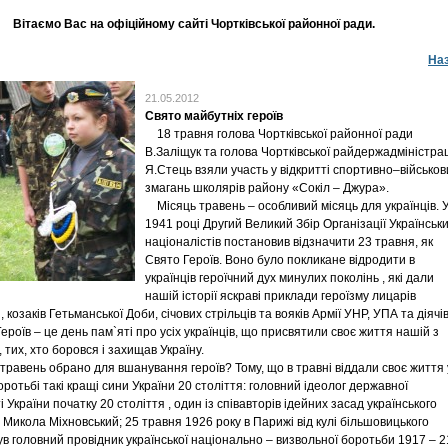
Вітаємо Вас на офіційному сайті Чортківської районної ради.
На
21.05.2012
Свято майбутніх героїв
18 травня голова Чортківської районної ради
В.Заліщук та голова Чортківської райдержадміністрац
Я.Стець взяли участь у відкритті спортивно–військов
змагань школярів району «Сокіл – Джура».
Місяць травень – особливий місяць для українців. 
1941 році Другий Великий Збір Організації Українськ
націоналістів постановив відзначити 23 травня, як
Свято Героїв. Воно було покликане відродити в
українців героїчний дух минулих поколінь , які дали
нашій історії яскраві приклади героїзму лицарів
і, козаків Гетьманської Доби, січових стрільців та вояків Армії УНР, УПА та діячі
ероїв – це день пам`яті про усіх українців, що присвятили своє життя нашій з
 тих, хто боровся і захищав Україну.
авень обрано для вшанування героїв? Тому, що в травні віддали своє життя 
оротьбі такі кращі сини України 20 століття: головний ідеолог державної
 України початку 20 століття , один із співавторів ідейних засад українського
 Микола Міхновський; 25 травня 1926 року в Парижі від кулі більшовицького
ув головний провідник української національно – визвольної боротьби 1917 – 2