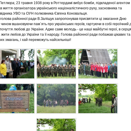
Петлюра; 23 травня 1938 року в Роттердамі вибух бомби, підкладеної агентом
в життя організатора українського націоналістичного руху, засновника та
відника УВО та ОУН полковника Євгена Коновальця.
олова районної ради В.Заліщук запропонував присвятити ці змагання Дню
м чином вшановуючи пам`ять про українських героїв, гартуючи в собі героїчний 
почуття любові до України. Адже саме молодь - це наші майбутні герої, в серц
 жити любов до України та її народу. Голова районної ради побажав цікавих та
их змагань, і хай переможуть найсильніші!