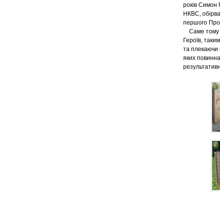
років Симон 
НКВС, обірва
першого Про
Саме тому г
Героїв, таки
та плекаючи 
яких повинна
результативн