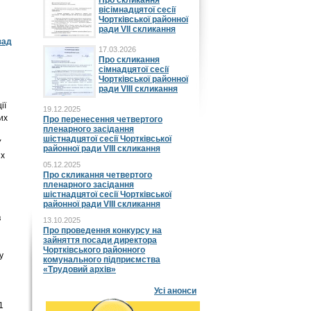
Про скликання
вісімнадцятої сесії
Чортківської районної
ради VII скликання
зад
17.03.2026
Про скликання
сімнадцятої сесії
Чортківської районної
ради VIII скликання
ії
19.12.2025
их
Про перенесення четвертого
пленарного засідання
шістнадцятої сесії Чортківської
У
районної ради VIII скликання
их
05.12.2025
Про скликання четвертого
пленарного засідання
шістнадцятої сесії Чортківської
районної ради VIII скликання
в
13.10.2025
Про проведення конкурсу на
зайняття посади директора
Чортківського районного
у
комунального підприємства
«Трудовий архів»
Усі анонси
1