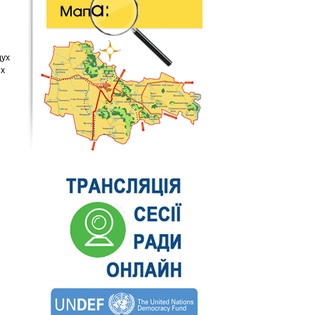
дух
ях