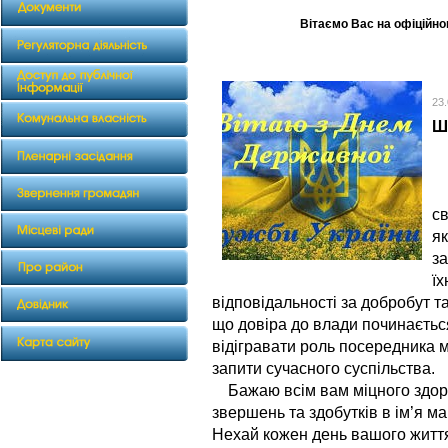
Вітаємо Вас на офіційном
23
Ш
Щ
с
як
за
їх
відповідальності за добробут т
що довіра до влади починаєтьс
відігравати роль посередника м
запити сучасного суспільства.
Бажаю всім вам міцного здоров
звершень та здобутків в ім’я ма
Нехай кожен день вашого життя