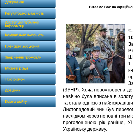
Вітаємо Вас на офіційном
01.
1
З
Р
Ш
1
к
п
З
(ЗУНР). Хоча новоутворена де
навічно була вписана в золоту
та стала однією з найяскравіших
Листопадовий чин був перелом
наслідком через неповні три мі
проголошеною рік раніше, У
Українську державу.