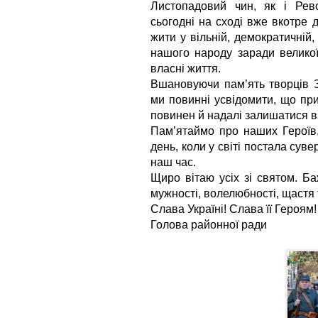
Листопадовий чин, як і Рево
сьогодні на сході вже вкотре
жити у вільній, демократичній,
нашого народу заради великої
власні життя.
Вшановуючи пам’ять творців З
ми повинні усвідомити, що при
повинен й надалі залишатися вз
Пам’ятаймо про наших Героїв,
день, коли у світі постала сувер
наш час.
Щиро вітаю усіх зі святом. Ба
мужності, волелюбності, щастя 
Слава Україні! Слава її Героям!
Голова районної ради