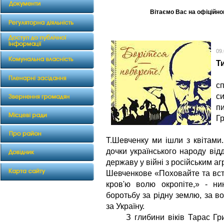
Вітаємо Вас на офіційном
09
Т
9
с
с
п
Г
Щ
Т.Шевченку ми ішли з квітами
дочки українського народу ві
державу у війні з російським а
Шевченкове «Поховайте та вст
кров'ю волю окропіте,» - ни
боротьбу за рідну землю, за вол
за Україну.
З глибини віків Тарас Григо