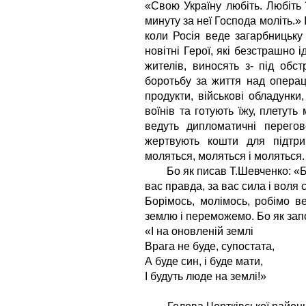
«Свою Україну любіть. Любіть
минуту за неї Господа моліть.» 
коли Росія веде загарбницьку
новітні Герої, які безстрашно і
жителів, виносять з- під обст
боротьбу за життя над операц
продукти, військові обладунки
воїнів та готують їжу, плетуть
ведуть дипломатичні перегов
жертвують кошти для підтр
моляться, моляться і моляться.
Бо як писав Т.Шевченко: «Бор
вас правда, за вас сила і воля 
Борімось, молімось, робімо в
землю і переможемо. Бо як зап
«І на оновленій землі
Врага не буде, супостата,
А буде син, і буде мати,
І будуть люде на землі!»