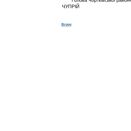
Голова Чортківськ
ЧУПРІЙ
Вгору