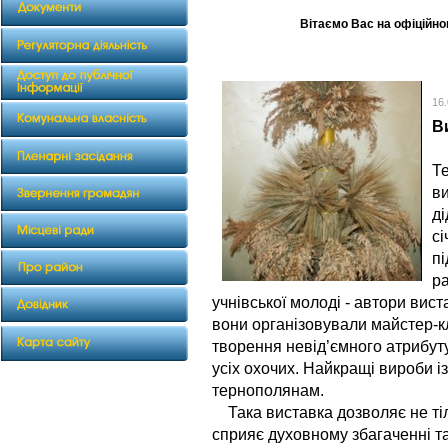
Вітаємо Вас на офіційном
16
В
В
Т
ви
ді
сі
пі
ра
учнівської молоді - автори вис
вони організовували майстер-к
творення невід’ємного атрибуту
усіх охочих. Найкращі вироби і
тернополянам.
Така виставка дозволяє не тіль
сприяє духовному збагаченні т