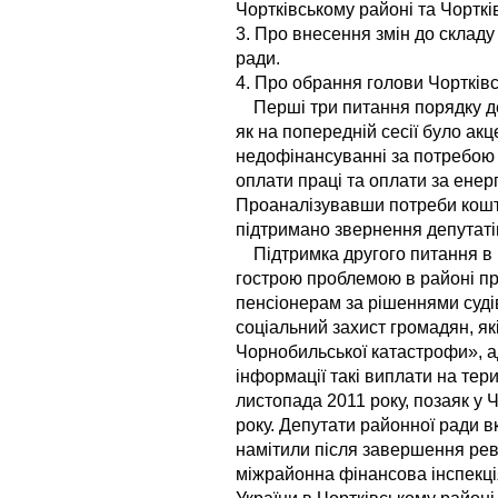
Чортківському районі та Чортків
3. Про внесення змін до складу 
ради.
4. Про обрання голови Чортківс
Перші три питання порядку де
як на попередній сесії було ак
недофінансуванні за потребою 
оплати праці та оплати за ене
Проаналізувавши потреби кошті
підтримано звернення депутаті
Підтримка другого питання в 
гострою проблемою в районі 
пенсіонерам за рішеннями судів
соціальний захист громадян, я
Чорнобильської катастрофи», а
інформації такі виплати на тери
листопада 2011 року, позаяк у 
року. Депутати районної ради в
намітили після завершення реві
міжрайонна фінансова інспекці