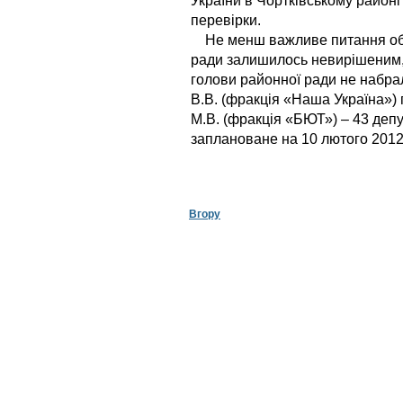
України в Чортківському район
перевірки.
Не менш важливе питання обр
ради залишилось невирішеним, 
голови районної ради не набрал
В.В. (фракція «Наша Україна») 
М.В. (фракція «БЮТ») – 43 деп
заплановане на 10 лютого 2012
Вгору