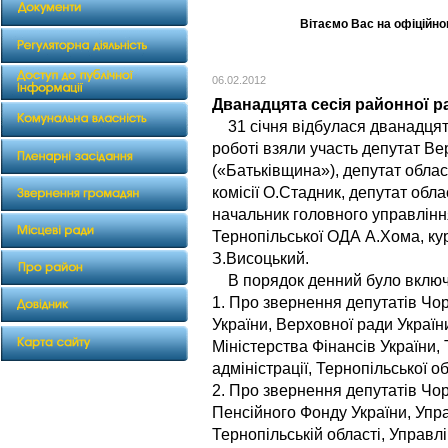
Вітаємо Вас на офіційном
06.02.2012
Дванадцята сесія районної р
31 січня відбулася дванадцята 
роботі взяли участь депутат В
(«Батьківщина»), депутат обла
комісії О.Стадник, депутат обл
начальник головного управлін
Тернопільської ОДА А.Хома, ку
З.Висоцький.
В порядок денний було включе
1. Про звернення депутатів Чор
України, Верховної ради України
Міністерства Фінансів України,
адміністрації, Тернопільської о
2. Про звернення депутатів Чор
Пенсійного Фонду України, Упр
Тернопільській області, Управл