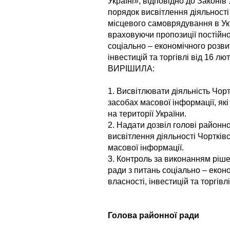
Україні», відповідно до Законі
порядок висвітлення діяльності
місцевого самоврядування в Ук
враховуючи пропозиції постійної
соціально – економічного розви
інвестицій та торгівлі від 16 л
ВИРІШИЛА:
1. Висвітлювати діяльність Чор
засобах масової інформації, як
на території України.
2. Надати дозвіл голові районн
висвітлення діяльності Чортків
масової інформації.
3. Контроль за виконанням ріше
ради з питань соціально – екон
власності, інвестицій та торгівл
Голова районно