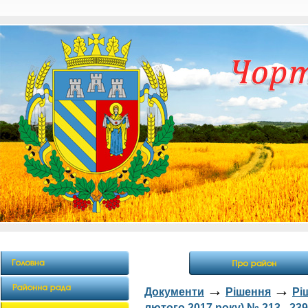
→
→
Документи
Рішення
Рі
лютого 2017 року) № 213 - 239