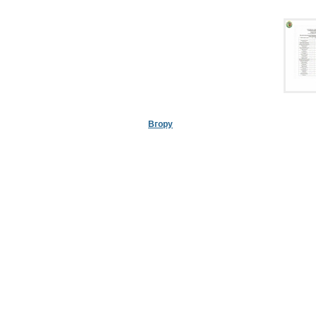
Вгору