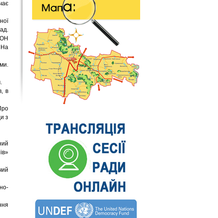
чає
ної
ад.
МОН
 На
ми.
.
, в
Про
и з
ний
ів»
чий
но-
ння