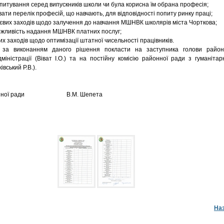
питування серед випускників школи чи була корисна їм обрана професія;
ати перелік професій, що навчають, для відповідності попиту ринку праці;
ієвих заходів щодо залучення до навчання МШНВК школярів міста Чорткова;
ожливість надання МШНВК платних послуг;
их заходів щодо оптимізації штатної чисельності працівників.
 за виконанням даного рішення покласти на заступника голови район
міністрації (Віват І.О.) та на постійну комісію районної ради з гуманітар
івський Р.В.).
айонної ради В.М. Шепета
На