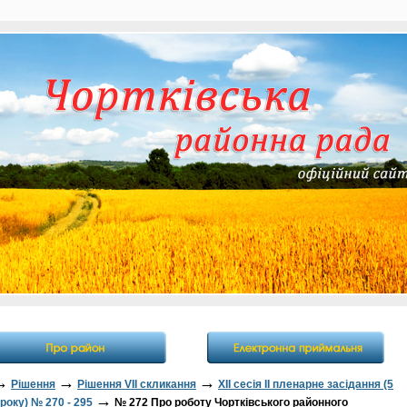
→
→
→
Рішення
Рішення VII скликання
XII сесія II пленарне засідання (5
→
року) № 270 - 295
№ 272 Про роботу Чортківського районного