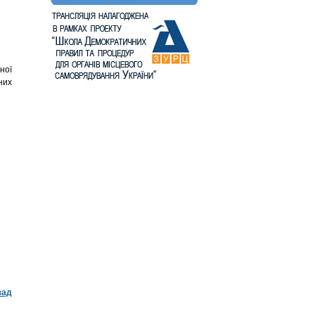
ної
них
зад