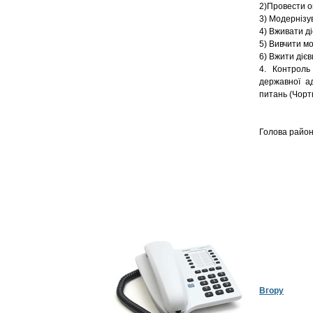
2)Провести о
3) Модернізув
4) Вживати д
5) Вивчити м
6) Вжити дієв
4. Контроль
державної ад
питань (Чортк
Голова р
Вгору