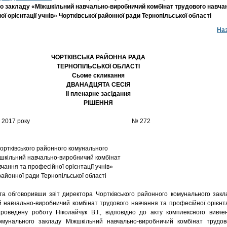
о закладу «Міжшкільний навчально-виробничий комбінат трудового навча
ої орієнтації учнів» Чортківської районної ради Тернопільської області
На
ЧОРТКІВСЬКА РАЙОННА РАДА
ТЕРНОПІЛЬСЬКОЇ ОБЛАСТІ
Сьоме скликання
ДВАНАДЦЯТА СЕСІЯ
II пленарне засідання
РІШЕННЯ
5 жовтня 2017 року № 272
ортківського районного комунального
шкільний навчально-виробничий комбінат
чання та професійної орієнтації учнів»
районної ради Тернопільської області
а обговоривши звіт директора Чортківського районного комунального закл
 навчально-виробничий комбінат трудового навчання та професійної орієнта
роведену роботу Ніколайчук В.І., відповідно до акту комплексного вивче
комунального закладу Міжшкільний навчально-виробничий комбінат трудов