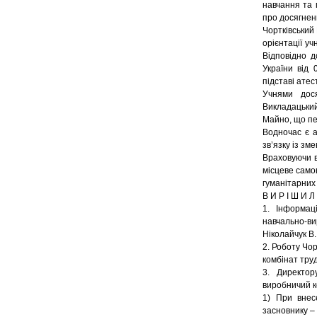
навчання та 
про досягнен
Чортківський
орієнтації уч
Відповідно д
України від
підставі ате
Учнями дося
Викладацький
Майно, що пе
Водночас є а
зв’язку із зм
Враховуючи в
місцеве самов
гуманітарних
В И Р І Ш И Л 
1. Інформац
навчально-в
Ніколайчук В.
2. Роботу Чо
комбінат тру
3. Директор
виробничий ко
1) При внес
засновнику – 