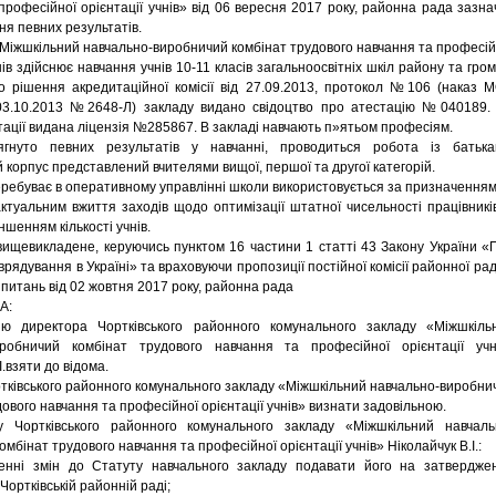
професійної орієнтації учнів» від 06 вересня 2017 року, районна рада зазна
ня певних результатів.
 Міжшкільний навчально-виробничий комбінат трудового навчання та професій
нів здійснює навчання учнів 10-11 класів загальноосвітніх шкіл району та гром
о рішення акредитаційної комісії від 27.09.2013, протокол №106 (наказ 
 03.10.2013 №2648-Л) закладу видано свідоцтво про атестацію №040189.
стації видана ліцензія №285867. В закладі навчають п»ятьом професіям.
гнуто певних результатів у навчанні, проводиться робота із батька
 корпус представлений вчителями вищої, першої та другої категорій.
ребуває в оперативному управлінні школи використовується за призначенням
ктуальним вжиття заходів щодо оптимізації штатної чисельності працівників
еншенням кількості учнів.
ищевикладене, керуючись пунктом 16 частини 1 статті 43 Закону України «
рядування в Україні» та враховуючи пропозиції постійної комісії районної рад
 питань від 02 жовтня 2017 року, районна рада
А:
ію директора Чортківського районного комунального закладу «Міжшкіль
иробничий комбінат трудового навчання та професійної орієнтації учн
І.взяти до відома.
ртківського районного комунального закладу «Міжшкільний навчально-виробни
дового навчання та професійної орієнтації учнів» визнати задовільною.
у Чортківського районного комунального закладу «Міжшкільний навчаль
мбінат трудового навчання та професійної орієнтації учнів» Ніколайчук В.І.:
енні змін до Статуту навчального закладу подавати його на затвердже
Чортківській районній раді;