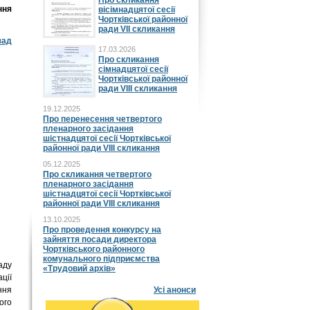
Про скликання
ння
вісімнадцятої сесії
Чортківської районної
ради VII скликання
зад
17.03.2026
Про скликання
сімнадцятої сесії
Чортківської районної
ради VIII скликання
19.12.2025
Про перенесення четвертого
пленарного засідання
шістнадцятої сесії Чортківської
районної ради VIII скликання
05.12.2025
Про скликання четвертого
пленарного засідання
шістнадцятої сесії Чортківської
районної ради VIII скликання
13.10.2025
Про проведення конкурсу на
зайняття посади директора
Чортківського районного
комунального підприємства
аду
«Трудовий архів»
ції
ння
Усі анонси
ого