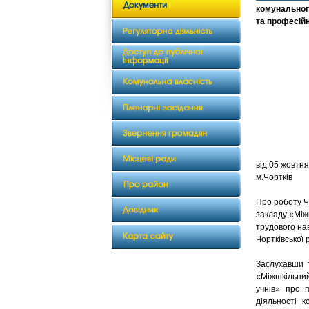
комунальног
та професійн
від 0
м.Чортків
Про роботу Ч
закладу «Між
трудового нав
Чортківської 
Заслухавши т
«Міжшкільний
учнів» про п
діяльності 